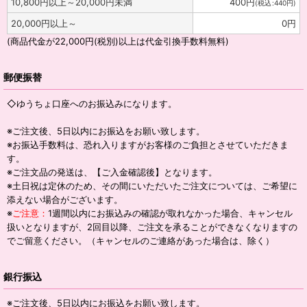
10,800
円
以上～20,000
円
未満
400
円
(
税込
:
440
円
)
20,000
円
以上～
0
円
(商品代金が22,000円
(税別)
以上は代金引換手数料無料)
郵便振替
◇ゆうちょ口座へのお振込みになります。
※ご注文後、5日以内にお振込をお願い致します。
※お振込手数料は、恐れ入りますがお客様のご負担とさせていただきま
す。
※ご注文品の発送は、【ご入金確認後】となります。
※土日祝は定休のため、その間にいただいたご注文については、ご希望に
添えない場合がございます。
※
ご注意：
1週間以内にお振込みの確認が取れなかった場合、キャンセル
扱いとなりますが、2回目以降、ご注文を承ることができなくなりますの
でご留意ください。（キャンセルのご連絡があった場合は、除く）
銀行振込
※ご注文後、5日以内にお振込をお願い致します。