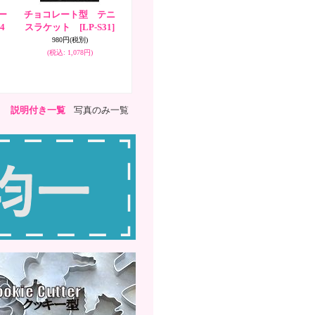
ー
チョコレート型 テニ
4
スラケット
[LP-S31]
980円
(税別)
(税込
:
1,078円)
説明付き一覧
写真のみ一覧