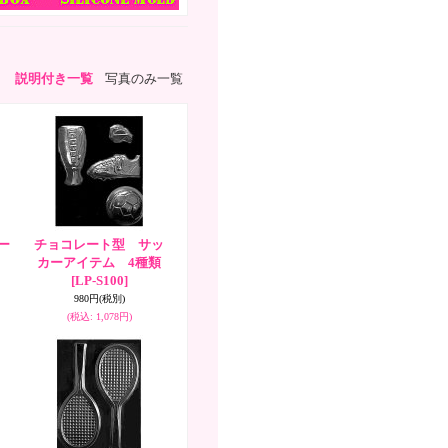
説明付き一覧
写真のみ一覧
ー
チョコレート型 サッ
カーアイテム 4種類
[LP-S100]
980円
(税別)
(税込
:
1,078円)