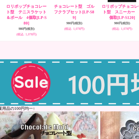
ロリポップチョコレー
チョコレート型 ゴル
ロリポップチョコレ
ト型 テニスラケット
フクラブセット
[LP-S8
ト型 スニーカー 
＆ボール 4個取
[LP-S
9]
個取
[LP-S120]
80]
980円
(税別)
980円
(税別)
980円
(税別)
(税込
:
1,078円)
(税込
:
1,078円)
(税込
:
1,078円)
菓用品の100円均一↑