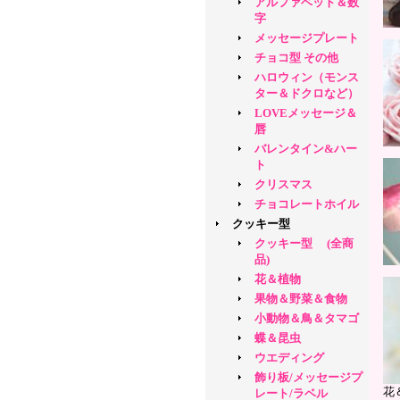
アルファベット＆数
字
メッセージプレート
チョコ型 その他
ハロウィン（モンス
ター＆ドクロなど）
LOVEメッセージ＆
唇
バレンタイン&ハー
ト
クリスマス
チョコレートホイル
クッキー型
クッキー型 (全商
品)
花＆植物
果物＆野菜＆食物
小動物＆鳥＆タマゴ
蝶＆昆虫
ウエディング
飾り板/メッセージプ
花
レート/ラベル