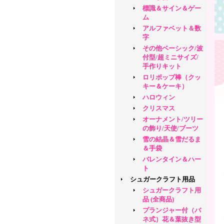
標識＆サイン＆ゲー
ム
アルファベット＆数
字
その他ベーシック/波
付型/超ミニサイズ/
手作りキット
ロリポップ棒（クッ
キー＆ケーキ）
ハロウィン
クリスマス
オーナメント/ツリー
の飾り/天使/ブーツ
雪の結晶＆雪だるま
＆手袋
バレンタイン＆ハー
ト
シュガークラフト用品
シュガークラフト用
品 (全商品)
プランジャー付（バ
ネ式）花＆葉抜き型