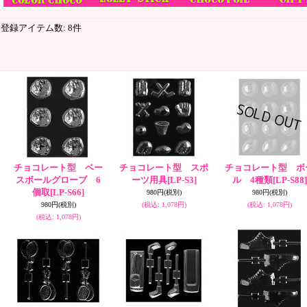
登録アイテム数
:
8件
チョコレート型 ベー
チョコレート型 スポ
チョコレート型 ボ
スボールグローブ 6
ーツ用具
[LP-S3]
ル 4種類
[LP-S88]
個取
[LP-S66]
980円
(税別)
980円
(税別)
980円
(税別)
(税込
:
1,078円)
(税込
:
1,078円)
(税込
:
1,078円)