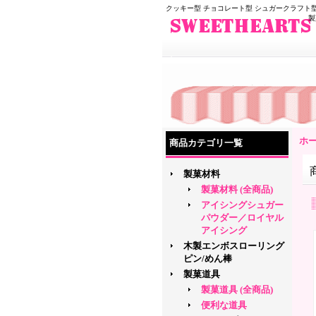
クッキー型 チョコレート型 シュガークラフト型
製
ホ
商品カテゴリ一覧
製菓材料
製菓材料 (全商品)
アイシングシュガー
パウダー／ロイヤル
アイシング
木製エンボスローリング
ピン/めん棒
製菓道具
製菓道具 (全商品)
便利な道具