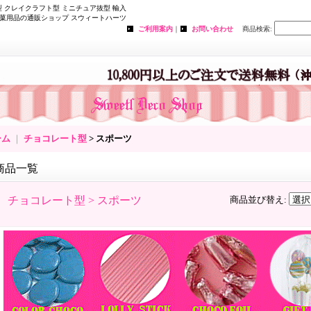
 クレイクラフト型 ミニチュア抜型 輸入
菓用品の通販ショップ スウィートハーツ
ご利用案内
｜
お問い合わせ
商品検索
:
ーム
｜
チョコレート型
> スポーツ
商品一覧
チョコレート型 > スポーツ
商品並び替え
: