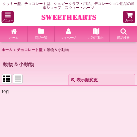
クッキー型、チョコレート型、シュガークラフト用品、デコレーション用品の通
販ショップ スウィートハーツ
メニュー
カート
ホーム
商品一覧
マイページ
ご利用案内
商品検索
ホーム
>
チョコレート型
>
動物＆小動物
動物＆小動物
表示順変更
閉じる
10
件
表示数
:
並び順
:
絞り込む