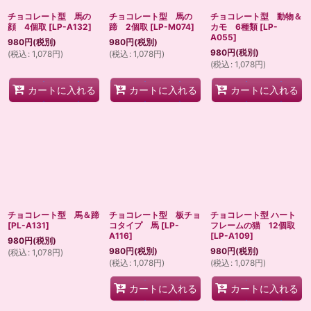
チョコレート型 馬の
チョコレート型 馬の
チョコレート型 動物＆
顔 4個取
[
LP-A132
]
蹄 2個取
[
LP-M074
]
カモ 6種類
[
LP-
A055
]
980
円
(税別)
980
円
(税別)
980
円
(税別)
(
税込
:
1,078
円
)
(
税込
:
1,078
円
)
(
税込
:
1,078
円
)
カートに入れる
カートに入れる
カートに入れる
チョコレート型 馬＆蹄
チョコレート型 板チョ
チョコレート型 ハート
[
PL-A131
]
コタイプ 馬
[
LP-
フレームの猫 12個取
A116
]
[
LP-A109
]
980
円
(税別)
980
円
(税別)
980
円
(税別)
(
税込
:
1,078
円
)
(
税込
:
1,078
円
)
(
税込
:
1,078
円
)
カートに入れる
カートに入れる