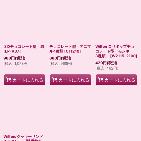
３Dチョコレート型 猫
チョコレート型 アニマ
Wilton ロリポップチョ
[
LP-A37
]
ル4種類
[
C11210
]
コレート型 モンキー
3種類
[
W2115-2100
]
980
円
(税別)
880
円
(税別)
420
円
(税別)
(
税込
:
1,078
円
)
(
税込
:
968
円
)
(
税込
:
462
円
)
カートに入れる
カートに入れる
カートに入れる
Wilton/クッキーサンド