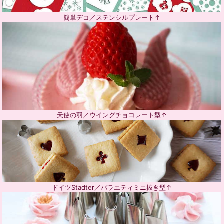
簡単デコ／ステンシルプレート↑
天使の羽／ウイングチョコレート型↑
ドイツStadter／バラエティミニ抜き型↑