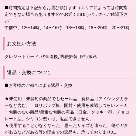
■時間指定は下記からお選び頂けます（エリアによっては時間指
定できない場合もありますのでお近くのゆうパックへご確認下さ
い）
午前中、12〜14時、14〜16時、16〜18時、18〜20時、20〜21時
お支払い方法
クレジットカード, 代金引換, 郵便振替, 銀行振込
返品・交換について
■お客様のご都合による返品・交換
★未使用、未開封の商品でもセール品、食料品（アイシングカラ
ーなど含む）、ロリポップ棒、開封・使用を確認しづらいメーカ
ー包装のない商品/簡素な包装の商品（口金、クッキー型、チョコ
レート型、シリコン型）は、返品できません。
★使用することがなくなった、思ったサイズと違った、傷やガタ
があるなどがある等の理由での返品も、承っておりません。