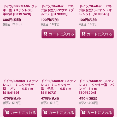
ドイツ/BIRKMANN クッ
ドイツ/Stadter バネ
ドイツ/Stadter バネ
キー型（ステンレス）
式抜き型/シマウマ（ブ
式抜き型/ライオン（オ
羊の顔
[
BK197428
]
ルー）
[
S170339
]
レンジ）
[
S170346
]
680
円
(税別)
100
円
(税別)
100
円
(税別)
(
税込
:
748
円
)
(
税込
:
110
円
)
(
税込
:
110
円
)
カートに入れる
カートに入れる
ドイツ/Stadter（ステン
ドイツ/Stadter（ステン
ドイツ/Stadter（ステン
レス） ミニクッキー
レス） ミニクッキー
レス） クッキー型 バ
型 ゾウ 4.5ｃｍ
型 子羊 4.5ｃｍ
ンビ 5ｃｍ
[
S184169
]
[
S111073
]
[
S076204
]
470
円
(税別)
470
円
(税別)
450
円
(税別)
(
税込
:
517
円
)
(
税込
:
517
円
)
(
税込
:
495
円
)
カートに入れる
カートに入れる
カートに入れる