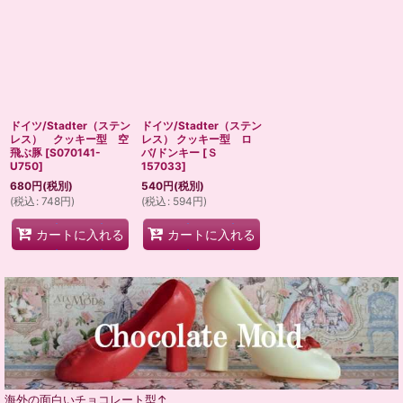
ドイツ/Stadter（ステン
ドイツ/Stadter（ステン
レス） クッキー型 空
レス） クッキー型 ロ
飛ぶ豚
[
S070141-
バ/ドンキー
[
Ｓ
U750
]
157033
]
680
円
(税別)
540
円
(税別)
(
税込
:
748
円
)
(
税込
:
594
円
)
カートに入れる
カートに入れる
海外の面白いチョコレート型↑