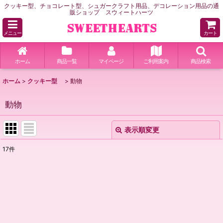
クッキー型、チョコレート型、シュガークラフト用品、デコレーション用品の通
販ショップ スウィートハーツ
メニュー
カート
ホーム
商品一覧
マイページ
ご利用案内
商品検索
ホーム
>
クッキー型
>
動物
動物
表示順変更
閉じる
17
件
表示数
:
並び順
:
絞り込む