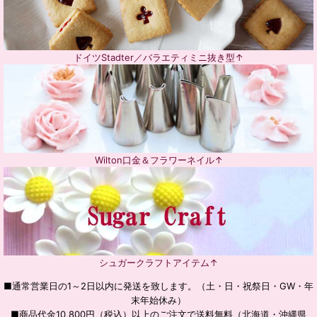
ドイツStadter／バラエティミニ抜き型↑
Wilton口金＆フラワーネイル↑
シュガークラフトアイテム↑
■通常営業日の1～2日以内に発送を致します。（土・日・祝祭日・GW・年
末年始休み）
■商品代金10,800円（税込）以上のご注文で送料無料（北海道・沖縄県