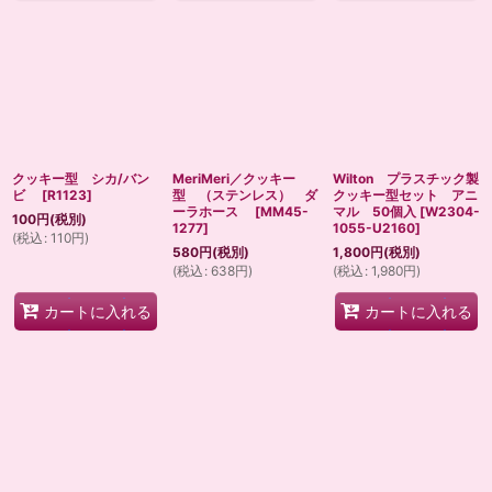
クッキー型 シカ/バン
MeriMeri／クッキー
Wilton プラスチック製
ビ
[
R1123
]
型 （ステンレス） ダ
クッキー型セット アニ
ーラホース
[
MM45-
マル 50個入
[
W2304-
100
円
(税別)
1277
]
1055-U2160
]
(
税込
:
110
円
)
580
円
(税別)
1,800
円
(税別)
(
税込
:
638
円
)
(
税込
:
1,980
円
)
カートに入れる
カートに入れる