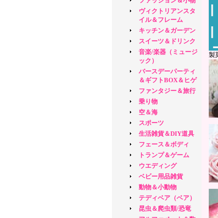
ファッション＆小物
ヴィクトリアンスタ
イル＆フレーム
キッチン＆ガーデン
スイーツ＆ドリンク
音楽/楽器（ミュージ
製
ック）
バースデーパーティ
＆ギフトBOX＆ヒゲ
ファンタジー＆旅行
乗り物
空＆海
スポーツ
生活雑貨＆DIY道具
フェース＆ボディ
トランプ＆ゲーム
ウエディング
ベビー用品雑貨
動物＆小動物
テディベア（ベア）
昆虫＆爬虫類/恐竜