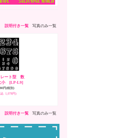
説明付き一覧
写真のみ一覧
コレート型 数
大小
[LP-L9]
980円
(税別)
税込
:
1,078円)
説明付き一覧
写真のみ一覧