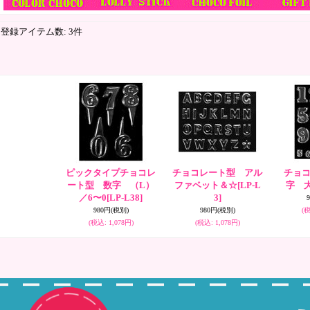
登録アイテム数
:
3件
ピックタイプチョコレ
チョコレート型 アル
チョ
ート型 数字 （L）
ファベット＆☆
[LP-L
字 
／6〜0
[LP-L38]
3]
980円
(税別)
980円
(税別)
(
(税込
:
1,078円)
(税込
:
1,078円)