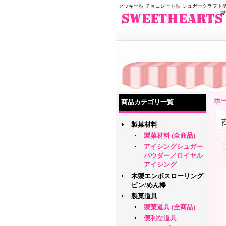
クッキー型 チョコレート型 シュガークラフト型
製
ホ
商品カテゴリ一覧
製菓材料
製菓材料 (全商品)
アイシングシュガー
パウダー／ロイヤル
アイシング
木製エンボスローリング
ピン/めん棒
製菓道具
製菓道具 (全商品)
便利な道具