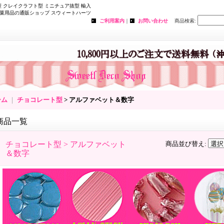
 クレイクラフト型 ミニチュア抜型 輸入
菓用品の通販ショップ スウィートハーツ
ご利用案内
｜
お問い合わせ
商品検索
:
ーム
｜
チョコレート型
> アルファベット＆数字
商品一覧
チョコレート型 > アルファベット
商品並び替え
:
＆数字