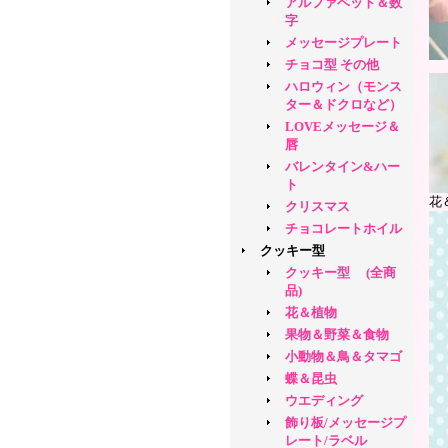
アルファベット＆数
字
メッセージプレート
チョコ型 その他
ハロウィン（モンス
ター＆ドクロなど）
LOVEメッセージ＆
唇
バレンタイン&ハー
ト
花
クリスマス
チョコレートホイル
クッキー型
クッキー型 (全商
品)
花＆植物
果物＆野菜＆食物
小動物＆鳥＆タマゴ
蝶＆昆虫
ウエディング
飾り板/メッセージプ
レート/ラベル