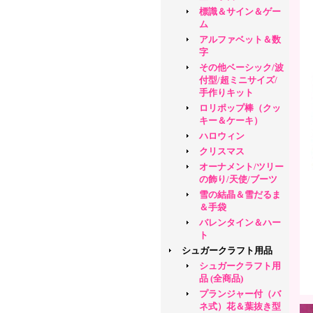
標識＆サイン＆ゲー
ム
アルファベット＆数
字
その他ベーシック/波
付型/超ミニサイズ/
手作りキット
ロリポップ棒（クッ
キー＆ケーキ）
ハロウィン
クリスマス
オーナメント/ツリー
の飾り/天使/ブーツ
雪の結晶＆雪だるま
＆手袋
バレンタイン＆ハー
ト
シュガークラフト用品
シュガークラフト用
品 (全商品)
プランジャー付（バ
ネ式）花＆葉抜き型