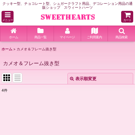
クッキー型、チョコレート型、シュガークラフト用品、デコレーション用品の通
販ショップ スウィートハーツ
メニュー
カート
ホーム
商品一覧
マイページ
ご利用案内
商品検索
ホーム
>
カメオ＆フレーム抜き型
カメオ＆フレーム抜き型
表示順変更
閉じる
4
件
表示数
:
並び順
:
絞り込む