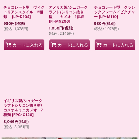
チョコレート型 ヴィク
アメリカ製/シュガーク
チョコレート型 クラシ
トリアンスタイル 2種
ラフト/シリコン抜き
ックフレーム／ピクチャ
類
[
LP-D104
]
型 カメオ 1個取
ー
[
LP-Ｍ110
]
[
FI-MN296
]
980
円
(税別)
980
円
(税別)
1,950
円
(税別)
(
税込
:
1,078
円
)
(
税込
:
1,078
円
)
(
税込
:
2,145
円
)
カートに入れる
カートに入れる
カートに入れる
イギリス製/シュガーク
ラフトシリコン抜き型/
カメオ＆ミニカメオ 7
種類
[
FPC-C126
]
3,046
円
(税別)
(
税込
:
3,351
円
)