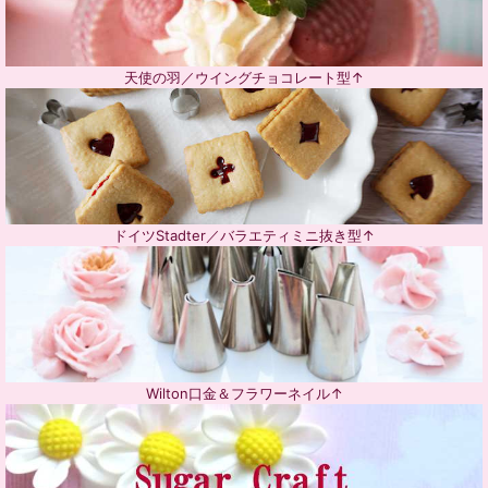
天使の羽／ウイングチョコレート型↑
ドイツStadter／バラエティミニ抜き型↑
Wilton口金＆フラワーネイル↑