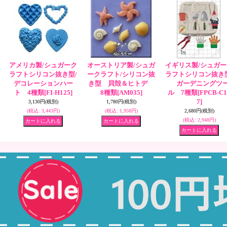
アメリカ製/シュガーク
オーストリア製/シュガ
イギリス製/シュガー
ラフトシリコン抜き型/
ークラフト/シリコン抜
ラフトシリコン抜き型
デコレーションハー
き型 貝殻＆ヒトデ
ガーデニングツ
ト 4種類
[FI-H125]
8種類
[AM035]
ル 7種類
[FPCB-C1
7]
3,130円
(税別)
1,780円
(税別)
(税込
:
3,443円)
(税込
:
1,958円)
2,680円
(税別)
(税込
:
2,948円)