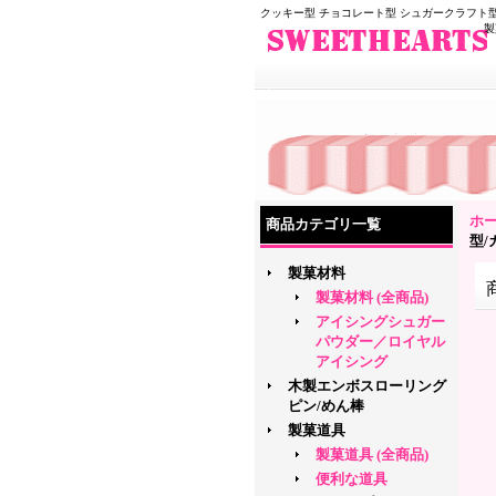
クッキー型 チョコレート型 シュガークラフト型
製
ホ
商品カテゴリ一覧
型/
製菓材料
製菓材料 (全商品)
アイシングシュガー
パウダー／ロイヤル
アイシング
木製エンボスローリング
ピン/めん棒
製菓道具
製菓道具 (全商品)
便利な道具