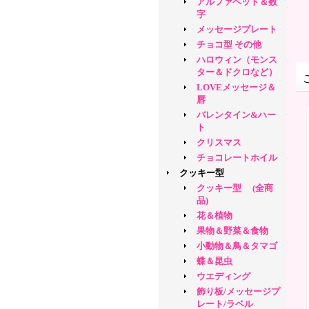
アルファベット＆数
字
メッセージプレート
チョコ型 その他
ハロウィン（モンス
ター＆ドクロなど）
LOVEメッセージ＆
唇
バレンタイン&ハー
ト
クリスマス
チョコレートホイル
クッキー型
クッキー型 (全商
品)
花＆植物
果物＆野菜＆食物
小動物＆鳥＆タマゴ
蝶＆昆虫
ウエディング
飾り板/メッセージプ
レート/ラベル