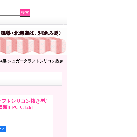
ス製/シュガークラフトシリコン抜き
ラフトシリコン抜き型/
種類
[
FPC-C126
]
シェア