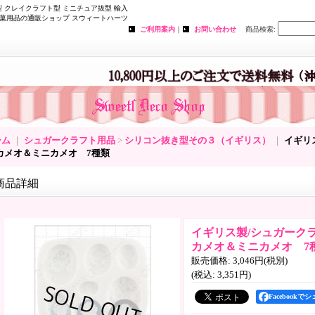
 クレイクラフト型 ミニチュア抜型 輸入
菓用品の通販ショップ スウィートハーツ
ご利用案内
｜
お問い合わせ
商品検索
:
ーム
｜
シュガークラフト用品
>
シリコン抜き型その３（イギリス）
｜
イギリ
カメオ＆ミニカメオ 7種類
商品詳細
イギリス製/シュガーク
カメオ＆ミニカメオ 7
販売価格
:
3,046円
(税別)
(税込
:
3,351円
)
Facebookで