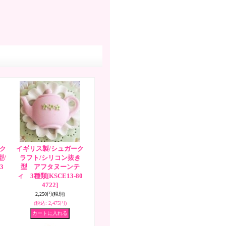
ク
イギリス製/シュガーク
/
ラフト/シリコン抜き
3
型 アフタヌーンテ
ィ 3種類
[KSCE13-80
4722]
2,250円
(税別)
(税込
:
2,475円)