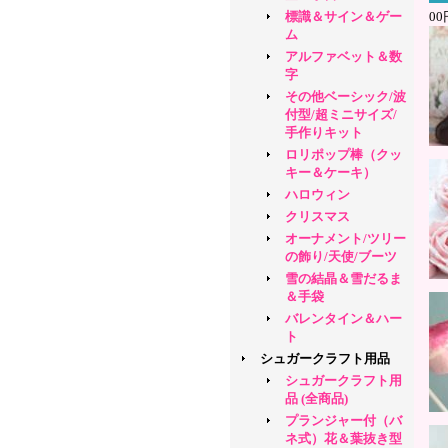
標識＆サイン＆ゲー
0
ム
アルファベット＆数
字
その他ベーシック/波
付型/超ミニサイズ/
手作りキット
ロリポップ棒（クッ
キー＆ケーキ）
ハロウィン
クリスマス
オーナメント/ツリー
の飾り/天使/ブーツ
雪の結晶＆雪だるま
＆手袋
バレンタイン＆ハー
ト
シュガークラフト用品
シュガークラフト用
品 (全商品)
プランジャー付（バ
ネ式）花＆葉抜き型