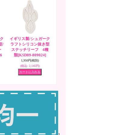
ク
イギリス製/シュガーク
/
ラフトシリコン抜き型
ー
ステッチリーフ 4種
6
類
[KSD89-809024]
1,950円
(税別)
(税込
:
2,145円)
1