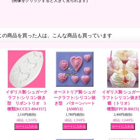
(画像をクリックすると大きく見られます)
この商品を買った人は、こんな商品も買っています
イギリス製/シュガーク
オーストリア製/シュガ
イギリス製/シュガー
ラフト/シリコン抜き
ークラフト/シリコン抜
ラフトシリコン抜き型
型 リボントリオ 3
き型 パターンハート
蝶（トリオ） 
種類
[KCCE5-804357]
[AM053]
種類
[FPCB-B025]
2,110円
(税別)
1,780円
(税別)
2,400円
(税別)
(税込
:
2,321円)
(税込
:
1,958円)
(税込
:
2,640円)