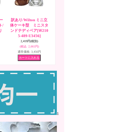
ー
訳あり/Wilton ミニ立
/
体ケーキ型 ミニスタ
り
ンドテディベア
[Ｗ210
5-489-U3456]
2,419円
(税別)
(税込
:
2,661円)
通常価格
:
3,456円
1