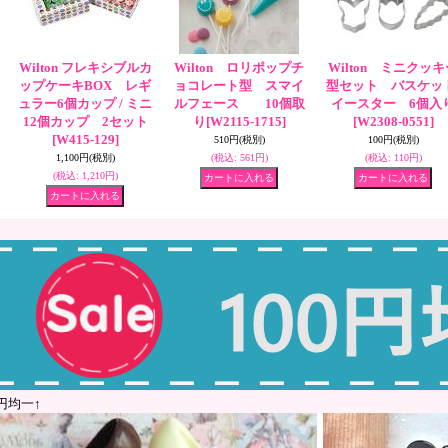
Wilton フレキシブルカ
Wilton ロリポップチ
Wilton ミニクッキ
ップケーキBOX レギ
ョコレート型 スマイ
型セット バスケット
ュラー6個カップ / ミニ
ルフェース 10個取
イースター 6個入
12個カップ 2セット
り
[W2115-1715]
[W2308-0551]
[W415-129]
510円
(税別)
100円
(税別)
1,100円
(税別)
(税込
:
561円)
(税込
:
110円)
(税込
:
1,210円)
0円均一↑