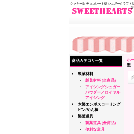
クッキー型 チョコレート型 シュガークラフト型
製
ホ
商品カテゴリ一覧
型
製菓材料
製菓材料 (全商品)
アイシングシュガー
パウダー／ロイヤル
アイシング
木製エンボスローリング
ピン/めん棒
製菓道具
製菓道具 (全商品)
便利な道具