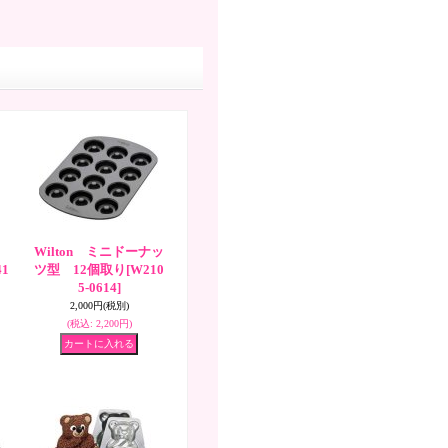
）
Wilton ミニドーナッ
41
ツ型 12個取り
[W210
5-0614]
2,000円
(税別)
(税込
:
2,200円)