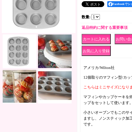
Facebookで
数量
:
返品特約に関する重要事項
｜
アメリカ/Wilton社
12個取りのマフィン型/カ
こちらはミニサイズになり
マフィンやカップケーキを
ップをセットして使います
小さいオーブンでもこのサ
ますし、ノンスティック加
です。