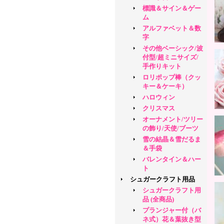
標識＆サイン＆ゲー
ム
アルファベット＆数
字
その他ベーシック/波
付型/超ミニサイズ/
手作りキット
ロリポップ棒（クッ
キー＆ケーキ）
ハロウィン
クリスマス
オーナメント/ツリー
の飾り/天使/ブーツ
雪の結晶＆雪だるま
＆手袋
バレンタイン＆ハー
ト
シュガークラフト用品
シュガークラフト用
品 (全商品)
プランジャー付（バ
ネ式）花＆葉抜き型