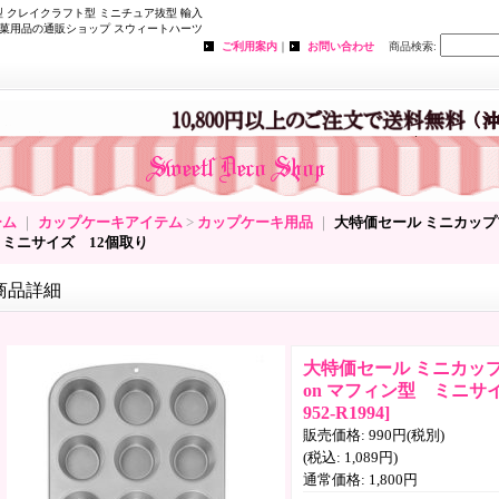
 クレイクラフト型 ミニチュア抜型 輸入
菓用品の通販ショップ スウィートハーツ
ご利用案内
｜
お問い合わせ
商品検索
:
ーム
｜
カップケーキアイテム
>
カップケーキ用品
｜
大特価セール ミニカッププ
 ミニサイズ 12個取り
商品詳細
大特価セール ミニカップ
on マフィン型 ミニサ
952-R1994
]
販売価格
:
990円
(税別)
(税込
:
1,089円
)
通常価格
:
1,800円