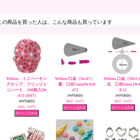
この商品を買った人は、こんな商品も買っています
Wilton ミニベーキン
Wilton 口金（No.67）
Wilton 口金（NO.1
グカップ フリンジミ
葉 口径7mm
[W418
丸 口径1mm
[W
ニハート 100枚入
[W
-67]
8-1]
415-2047]
240円
(税別)
240円
(税別)
400円
(税別)
(税込
:
264円)
(税込
:
264円)
(税込
:
440円)