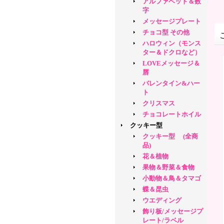
アルファベット＆数
字
メッセージプレート
チョコ型 その他
ハロウィン（モンス
ター＆ドクロなど）
LOVEメッセージ＆
唇
バレンタイン&ハー
ト
クリスマス
チョコレートホイル
クッキー型
クッキー型 (全商
品)
花＆植物
果物＆野菜＆食物
小動物＆鳥＆タマゴ
蝶＆昆虫
ウエディング
飾り板/メッセージプ
レート/ラベル