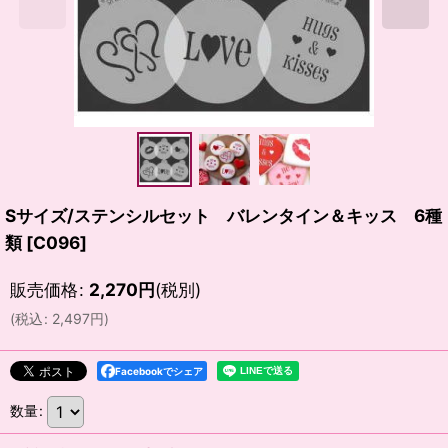
Sサイズ/ステンシルセット バレンタイン＆キッス 6種
類
[
C096
]
販売価格
:
2,270
円
(税別)
(
税込
:
2,497
円
)
Facebookでシェア
数量
: