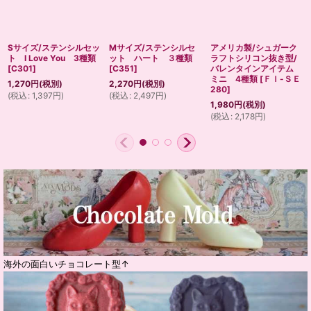
Sサイズ/ステンシルセッ
Mサイズ/ステンシルセ
アメリカ製/シュガーク
ト I Love You 3種類
ット ハート ３種類
ラフトシリコン抜き型/
[
C301
]
[
C351
]
バレンタインアイテム
ミニ 4種類
[
ＦＩ-ＳＥ
1,270
円
(税別)
2,270
円
(税別)
280
]
(
税込
:
1,397
円
)
(
税込
:
2,497
円
)
1,980
円
(税別)
(
税込
:
2,178
円
)
海外の面白いチョコレート型↑