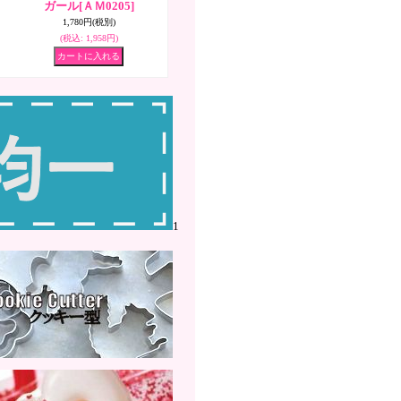
ガール
[ＡＭ0205]
1,780円
(税別)
(税込
:
1,958円)
1