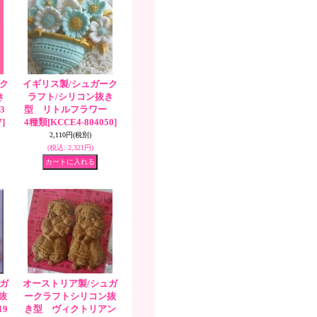
ク
イギリス製/シュガーク
き
ラフト/シリコン抜き
3
型 リトルフラワー
]
4種類
[KCCE4-804050]
2,110円
(税別)
(税込
:
2,321円)
ガ
オーストリア製/シュガ
抜
ークラフトシリコン抜
19
き型 ヴィクトリアン