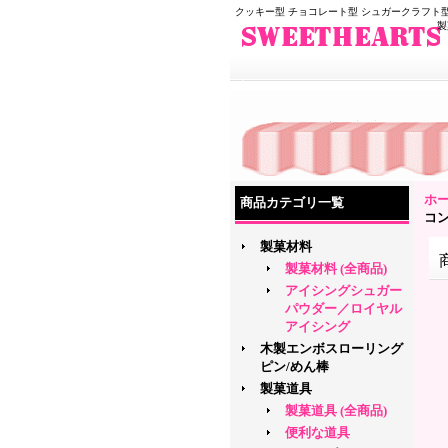
クッキー型 チョコレート型 シュガークラフト型
製
ホ
商品カテゴリ一覧
コ
製菓材料
製菓材料 (全商品)
アイシングシュガー
パウダー／ロイヤル
アイシング
木製エンボスローリング
ピン/めん棒
製菓道具
製菓道具 (全商品)
便利な道具