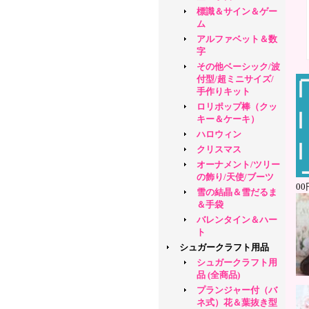
標識＆サイン＆ゲー
ム
アルファベット＆数
字
その他ベーシック/波
付型/超ミニサイズ/
手作りキット
ロリポップ棒（クッ
キー＆ケーキ）
ハロウィン
クリスマス
オーナメント/ツリー
の飾り/天使/ブーツ
0
雪の結晶＆雪だるま
＆手袋
バレンタイン＆ハー
ト
シュガークラフト用品
シュガークラフト用
品 (全商品)
プランジャー付（バ
ネ式）花＆葉抜き型