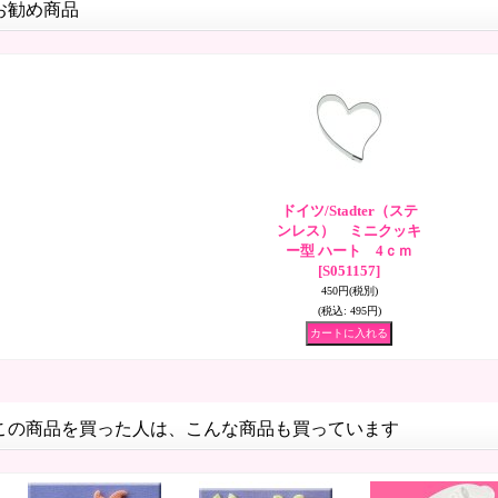
お勧め商品
ドイツ/Stadter（ステ
ンレス） ミニクッキ
ー型 ハート 4ｃｍ
[S051157]
450円
(税別)
(税込
:
495円)
この商品を買った人は、こんな商品も買っています