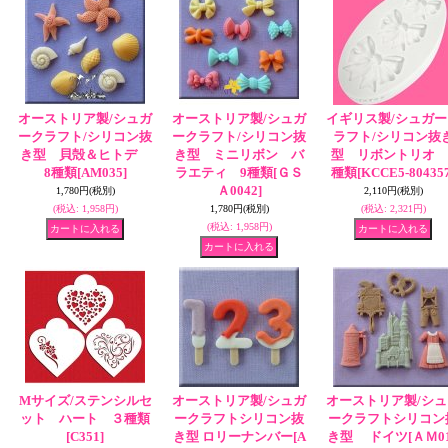
オーストリア製/シュガ
オーストリア製/シュガ
イギリス製/シュガー
ークラフト/シリコン抜
ークラフト/シリコン抜
ラフト/シリコン抜
き型 貝殻＆ヒトデ
き型 ミニリボン バ
型 リボントリオ 
8種類
[AM035]
ラエティ 9種類
[ＧＳ
種類
[KCCE5-804357
Ａ0042]
1,780円
(税別)
2,110円
(税別)
(税込
:
1,958円)
1,780円
(税別)
(税込
:
2,321円)
(税込
:
1,958円)
Mサイズ/ステンシルセ
オーストリア製/シュガ
オーストリア製/シュ
ット ハート ３種類
ークラフトシリコン抜
ークラフトシリコン
[C351]
き型 ロリーナンバー
[A
き型 ドイツ
[ＡＭ0