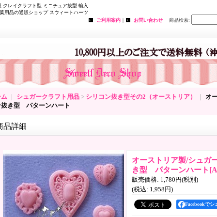
 クレイクラフト型 ミニチュア抜型 輸入
菓用品の通販ショップ スウィートハーツ
ご利用案内
｜
お問い合わせ
商品検索
:
ーム
｜
シュガークラフト用品
>
シリコン抜き型その2（オーストリア）
｜
オ
ン抜き型 パターンハート
商品詳細
オーストリア製/シュガ
き型 パターンハート
[
A
販売価格
:
1,780円
(税別)
(税込
:
1,958円
)
Facebookで