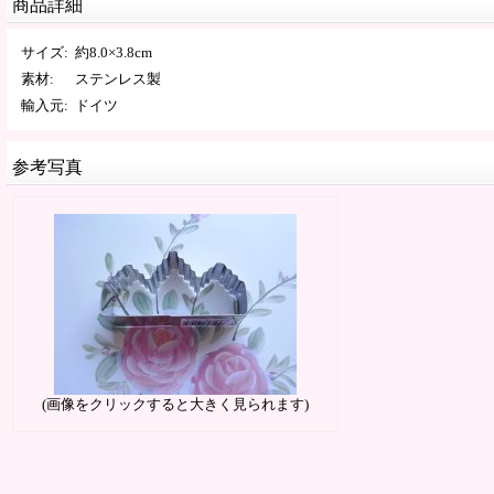
商品詳細
サイズ
:
約8.0×3.8cm
素材
:
ステンレス製
輸入元
:
ドイツ
参考写真
(画像をクリックすると大きく見られます)