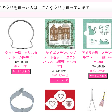
この商品を買った人は、こんな商品も買っています
クッキー型 クリスタ
Lサイズ/ステンシルプ
アメリカ製 ステン
ルドーム
[R0830]
レートセット タウン
ルプレート 猫
[DS
ハウス 3種類
[DS-CS0
M028]
100円
(税別)
72]
(税込
:
110円)
980円
(税別)
2,400円
(税別)
(税込
:
1,078円)
(税込
:
2,640円)