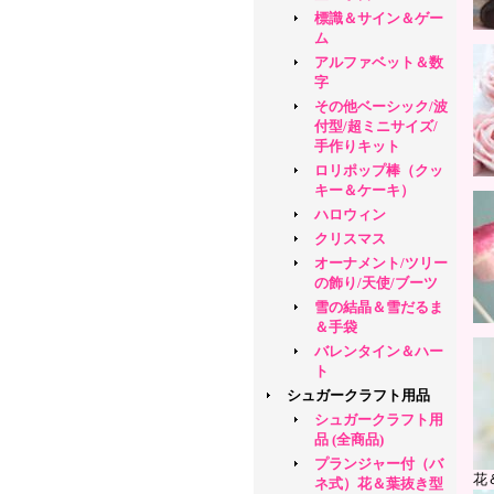
標識＆サイン＆ゲー
ム
アルファベット＆数
字
その他ベーシック/波
付型/超ミニサイズ/
手作りキット
ロリポップ棒（クッ
キー＆ケーキ）
ハロウィン
クリスマス
オーナメント/ツリー
の飾り/天使/ブーツ
雪の結晶＆雪だるま
＆手袋
バレンタイン＆ハー
ト
シュガークラフト用品
シュガークラフト用
品 (全商品)
プランジャー付（バ
花
ネ式）花＆葉抜き型