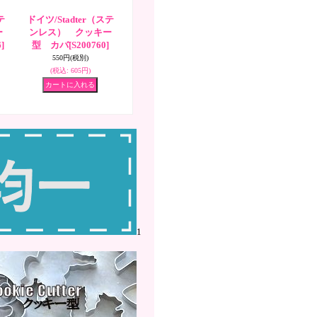
テ
ドイツ/Stadter（ステ
ー
ンレス） クッキー
]
型 カバ
[S200760]
550円
(税別)
(税込
:
605円)
1