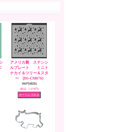
シ
アメリカ製 ステンシ
-C
ルプレート ミニト
ナカイ＆ツリー＆スタ
ー
[DS-CM076]
980円
(税別)
(税込
:
1,078円)