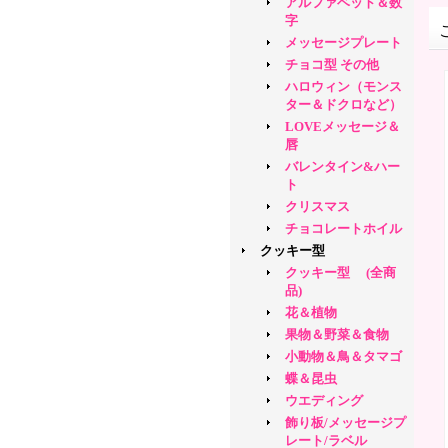
アルファベット＆数
字
メッセージプレート
チョコ型 その他
ハロウィン（モンス
ター＆ドクロなど）
LOVEメッセージ＆
唇
バレンタイン&ハー
ト
クリスマス
チョコレートホイル
クッキー型
クッキー型 (全商
品)
花＆植物
果物＆野菜＆食物
小動物＆鳥＆タマゴ
蝶＆昆虫
ウエディング
飾り板/メッセージプ
レート/ラベル