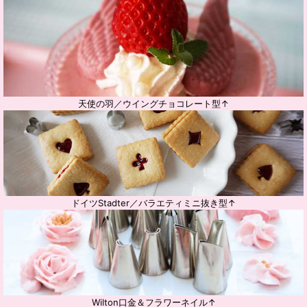
天使の羽／ウイングチョコレート型↑
ドイツStadter／バラエティミニ抜き型↑
Wilton口金＆フラワーネイル↑