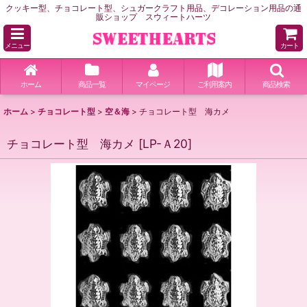
クッキー型、チョコレート型、シュガークラフト用品、デコレーション用品の通
販ショップ スウィートハーツ
メニュー
カート
ホーム
商品一覧
マイページ
ご利用案内
商品検索
ホーム
>
チョコレート型
>
空＆海
>
チョコレート型 海カメ
チョコレート型 海カメ
[
LP-Ａ20
]