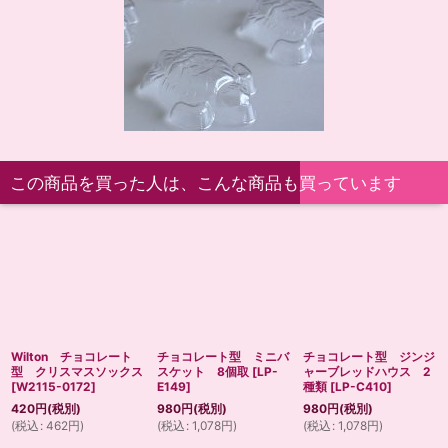
この商品を買った人は、こんな商品も買っています
Wilton チョコレート
チョコレート型 ミニバ
チョコレート型 ジンジ
型 クリスマスソックス
スケット 8個取
[
LP-
ャーブレッドハウス 2
[
W2115-0172
]
E149
]
種類
[
LP-C410
]
420
円
(税別)
980
円
(税別)
980
円
(税別)
(
税込
:
462
円
)
(
税込
:
1,078
円
)
(
税込
:
1,078
円
)