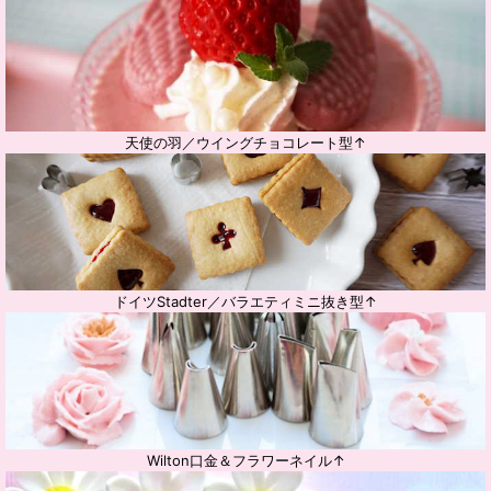
天使の羽／ウイングチョコレート型↑
ドイツStadter／バラエティミニ抜き型↑
Wilton口金＆フラワーネイル↑