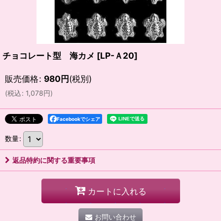
チョコレート型 海カメ
[
LP-Ａ20
]
販売価格
:
980
円
(税別)
(
税込
:
1,078
円
)
Facebookでシェア
数量
:
返品特約に関する重要事項
カートに入れる
お問い合わせ