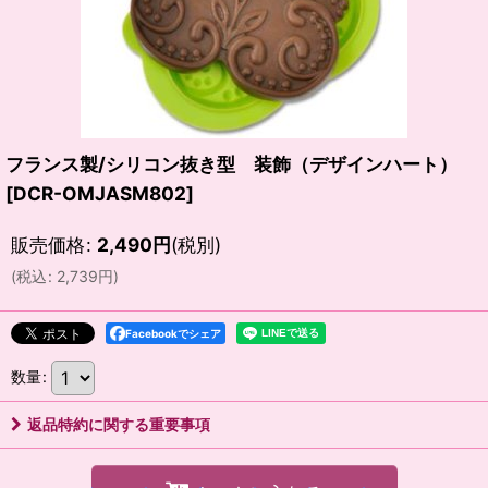
フランス製/シリコン抜き型 装飾（デザインハート）
[
DCR-OMJASM802
]
販売価格
:
2,490
円
(税別)
(
税込
:
2,739
円
)
Facebookでシェア
数量
:
返品特約に関する重要事項