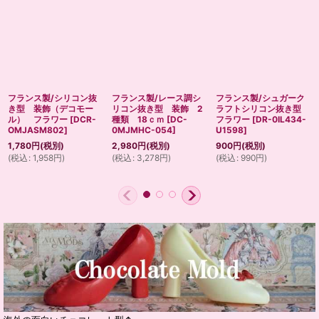
フランス製/シリコン抜
フランス製/レース調シ
フランス製/シュガーク
き型 装飾（デコモー
リコン抜き型 装飾 2
ラフトシリコン抜き型
ル） フラワー
[
DCR-
種類 18ｃｍ
[
DC-
フラワー
[
DR-0IL434-
OMJASM802
]
0MJMHC-054
]
U1598
]
1,780
円
(税別)
2,980
円
(税別)
900
円
(税別)
(
税込
:
1,958
円
)
(
税込
:
3,278
円
)
(
税込
:
990
円
)