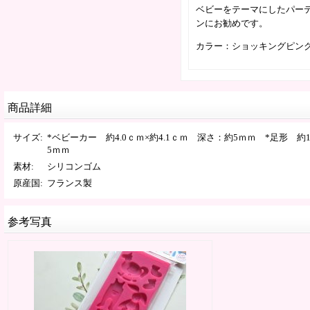
ベビーをテーマにしたパー
ンにお勧めです。
カラー：ショッキングピン
商品詳細
サイズ
:
*ベビーカー 約4.0ｃｍ×約4.1ｃｍ 深さ：約5ｍｍ *足形 約1
5ｍｍ
素材
:
シリコンゴム
原産国
:
フランス製
参考写真