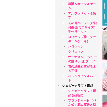
標識＆サイン＆ゲー
ム
アルファベット＆数
字
その他ベーシック/波
付型/超ミニサイズ/
0
手作りキット
ロリポップ棒（クッ
キー＆ケーキ）
ハロウィン
クリスマス
オーナメント/ツリー
の飾り/天使/ブーツ
雪の結晶＆雪だるま
＆手袋
バレンタイン＆ハー
ト
シュガークラフト用品
シュガークラフト用
品 (全商品)
プランジャー付（バ
ネ式）花＆葉抜き型