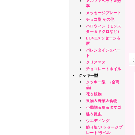
アルファベット＆数
字
メッセージプレート
チョコ型 その他
ハロウィン（モンス
ター＆ドクロなど）
LOVEメッセージ＆
唇
バレンタイン&ハー
ト
クリスマス
チョコレートホイル
クッキー型
クッキー型 (全商
品)
花＆植物
果物＆野菜＆食物
小動物＆鳥＆タマゴ
蝶＆昆虫
ウエディング
飾り板/メッセージプ
レート/ラベル