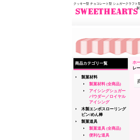
クッキー型 チョコレート型 シュガークラフト型
製
ホ
商品カテゴリ一覧
レ
製菓材料
製菓材料 (全商品)
アイシングシュガー
パウダー／ロイヤル
アイシング
木製エンボスローリング
ピン/めん棒
製菓道具
製菓道具 (全商品)
便利な道具