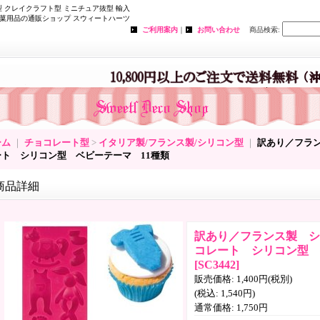
 クレイクラフト型 ミニチュア抜型 輸入
菓用品の通販ショップ スウィートハーツ
ご利用案内
｜
お問い合わせ
商品検索
:
ーム
｜
チョコレート型
>
イタリア製/フランス製/シリコン型
｜
訳あり／フラ
ート シリコン型 ベビーテーマ 11種類
商品詳細
訳あり／フランス製 シ
コレート シリコン型 
[
SC3442
]
販売価格
:
1,400円
(税別)
(税込
:
1,540円
)
通常価格
:
1,750円