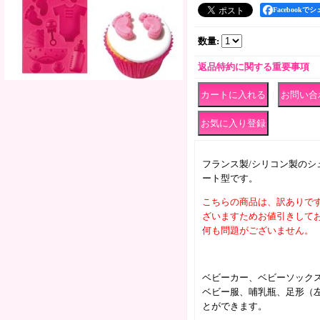
Facebookで
数量
:
返品特約に関する重要事項
｜
フランス製/シリコン製のシ
ート型です。
こちらの商品は、訳ありで
ざいますためお値引きして
何も問題がございません。
ベビーカー、ベビーソック
ベビー服、哺乳瓶、足形（左
とができます。