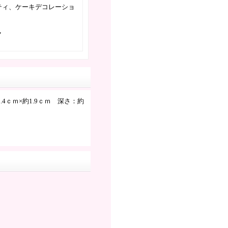
ティ、ケーキデコレーショ
ク
.4ｃｍ×約1.9ｃｍ 深さ：約