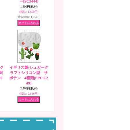
ー
[SC3444]
1,500円
(税別)
(税込
:
1,650円)
通常価格
:
1,750円
ク
イギリス製/シュガーク
貝
ラフトシリコン型 サ
80
ボテン 4種類
[FPC-C2
49]
2,560円
(税別)
(税込
:
2,816円)