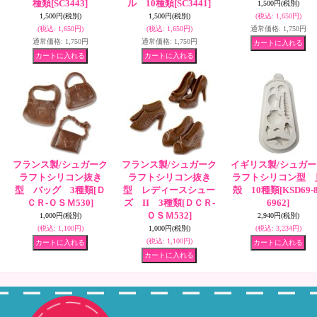
種類
[SC3443]
ル 10種類
[SC3441]
1,500円
(税別)
1,500円
(税別)
1,500円
(税別)
(税込
:
1,650円)
(税込
:
1,650円)
(税込
:
1,650円)
通常価格
:
1,750円
通常価格
:
1,750円
通常価格
:
1,750円
フランス製/シュガーク
フランス製/シュガーク
イギリス製/シュガー
ラフトシリコン抜き
ラフトシリコン抜き
ラフトシリコン型 
型 バッグ 3種類
[Ｄ
型 レディースシュー
殻 10種類
[KSD69-
ＣＲ-ＯＳＭ530]
ズ II 3種類
[ＤＣＲ-
6962]
ＯＳＭ532]
1,000円
(税別)
2,940円
(税別)
(税込
:
1,100円)
1,000円
(税別)
(税込
:
3,234円)
(税込
:
1,100円)