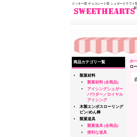
クッキー型 チョコレート型 シュガークラフト型
製
ホ
商品カテゴリ一覧
ロ
製菓材料
製菓材料 (全商品)
アイシングシュガー
パウダー／ロイヤル
アイシング
木製エンボスローリング
ピン/めん棒
製菓道具
製菓道具 (全商品)
便利な道具