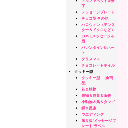
アルファベット＆数
字
メッセージプレート
チョコ型 その他
ハロウィン（モンス
ター＆ドクロなど）
LOVEメッセージ＆
唇
バレンタイン&ハー
ト
クリスマス
チョコレートホイル
クッキー型
クッキー型 (全商
品)
花＆植物
果物＆野菜＆食物
小動物＆鳥＆タマゴ
蝶＆昆虫
ウエディング
飾り板/メッセージプ
レート/ラベル