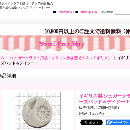
 クレイクラフト型 ミニチュア抜型 輸入
菓用品の通販ショップ スウィートハーツ
ご利用案内
｜
お問い合わせ
商品検索
:
ーム
｜
シュガークラフト用品
>
シリコン抜き型その３（イギリス）
｜
イギリ
ーズバッド＆デイジー
商品詳細
イギリス製/シュガーク
ーズバッド＆デイジー
[
F
販売価格
:
1,780円
(税別)
(税込
:
1,958円
)
Facebookで