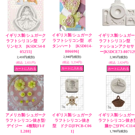
イギリス製/シュガーク
イギリス製/シュガーク
イギリス製/シュガー
ラフトシリコン型 ボ
ラフトシリコン型 プ
ラフトシリコン型 
タンハート
[KSD014-
リンセス
[KSDCS4-8
ァッションアクセサ
806696]
05255]
ー
[KSDCE73-80712
2,940円
(税別)
2,410円
(税別)
2,385円
(税別)
(税込
:
3,234円)
(税込
:
2,651円)
(税込
:
2,624円)
アメリカ製/シュガーク
イギリス製/シュガーク
イギリス製/シュガー
ラフトシリコン抜き型/
ラフトシリコン抜き
ラフトシリコン抜き型
デイジー 4種類
[FI-F
型 ドクロ
[FPCB-C06
籐かご
[FPC-C114
L288]
1]
1,780円
(税別)