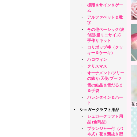
標識＆サイン＆ゲー
ム
アルファベット＆数
字
その他ベーシック/波
付型/超ミニサイズ/
手作りキット
ロリポップ棒（クッ
キー＆ケーキ）
ハロウィン
クリスマス
オーナメント/ツリー
の飾り/天使/ブーツ
雪の結晶＆雪だるま
＆手袋
バレンタイン＆ハー
ト
花
シュガークラフト用品
シュガークラフト用
品 (全商品)
プランジャー付（バ
ネ式）花＆葉抜き型