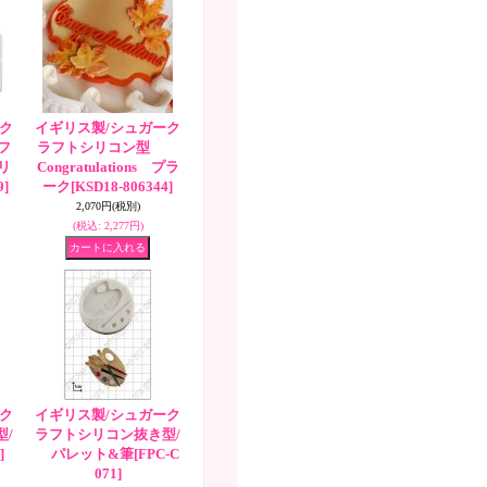
ク
イギリス製/シュガーク
フ
ラフトシリコン型
リ
Congratulations プラ
9]
ーク
[KSD18-806344]
2,070円
(税別)
(税込
:
2,277円)
ク
イギリス製/シュガーク
/
ラフトシリコン抜き型/
]
パレット&筆
[FPC-C
071]