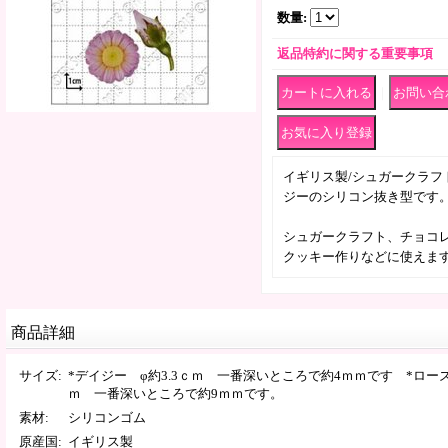
数量
:
返品特約に関する重要事項
｜
イギリス製/シュガークラフ
ジーのシリコン抜き型です
シュガークラフト、チョコ
クッキー作りなどに使えま
商品詳細
サイズ
:
*デイジー φ約3.3ｃｍ 一番深いところで約4ｍｍです *ローズバ
ｍ 一番深いところで約9ｍｍです。
素材
:
シリコンゴム
原産国
:
イギリス製