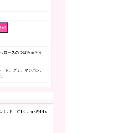
ト/ローズのつぼみ＆デイ
。
レート、グミ、マジパン、
す。
ッド 約1.6ｃｍ×約4.4ｃ