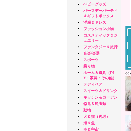
ベビーグッズ
バースデーパーティ
＆ギフトボックス
洋服＆ドレス
ファッション小物
コスメティック＆ジ
ュエリー
ファンタジー＆旅行
音楽/楽器
スポーツ
乗り物
ホーム＆道具（DI
0
Y・家具・その他）
テディベア
スイーツ＆ドリンク
キッチン＆ガーデン
恐竜＆爬虫類
動物
犬＆猫（肉球）
海＆魚
空＆宇宙