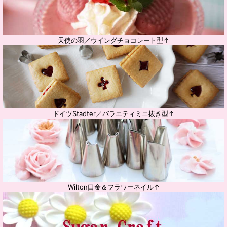
天使の羽／ウイングチョコレート型↑
ドイツStadter／バラエティミニ抜き型↑
Wilton口金＆フラワーネイル↑