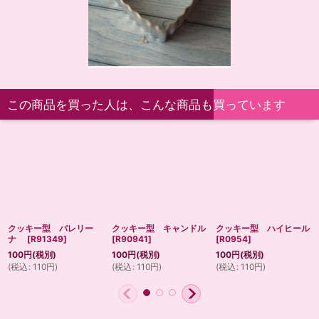
この商品を買った人は、こんな商品も買っています
クッキー型 バレリー
クッキー型 キャンドル
クッキー型 ハイヒール
ナ
[
R91349
]
[
R90941
]
[
R0954
]
100
円
(税別)
100
円
(税別)
100
円
(税別)
(
税込
:
110
円
)
(
税込
:
110
円
)
(
税込
:
110
円
)