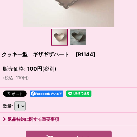
クッキー型 ギザギザハート
[
R1144
]
販売価格
:
100
円
(税別)
(
税込
:
110
円
)
Facebookでシェア
数量
:
返品特約に関する重要事項