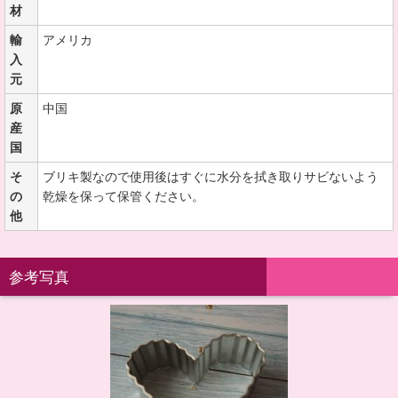
材
輸
アメリカ
入
元
原
中国
産
国
そ
ブリキ製なので使用後はすぐに水分を拭き取りサビないよう
の
乾燥を保って保管ください。
他
参考写真