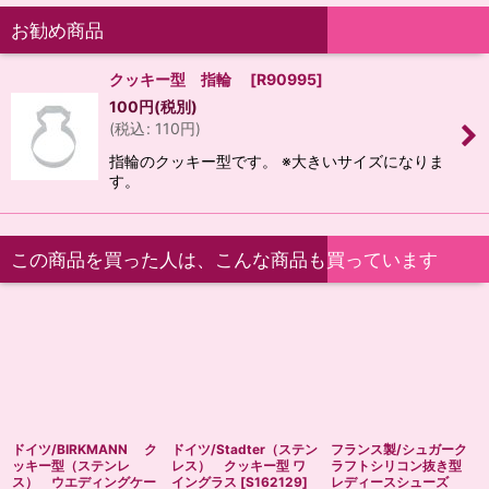
お勧め商品
クッキー型 指輪
[
R90995
]
100
円
(税別)
(
税込
:
110
円
)
指輪のクッキー型です。 ※大きいサイズになりま
す。
この商品を買った人は、こんな商品も買っています
ドイツ/BIRKMANN ク
ドイツ/Stadter（ステン
フランス製/シュガーク
ッキー型（ステンレ
レス） クッキー型 ワ
ラフトシリコン抜き型
ス） ウエディングケー
イングラス
[
S162129
]
レディースシューズ