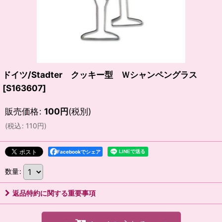
ドイツ/Stadter クッキー型 Ｗシャンペングラス
[
S163607
]
販売価格
:
100
円
(税別)
(
税込
:
110
円
)
Facebookでシェア
数量
:
返品特約に関する重要事項