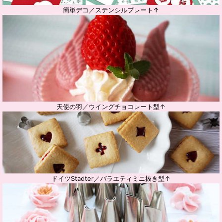
簡単デコ／ステンシルプレート↑
天使の羽／ウイングチョコレート型↑
ドイツStadter／バラエティミニ抜き型↑