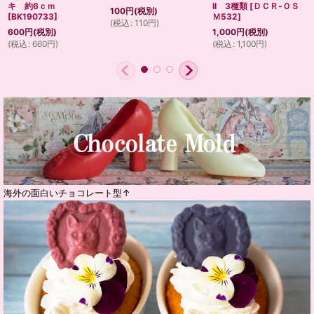
キ 約6ｃｍ
II 3種類
[
ＤＣＲ-ＯＳ
100
円
(税別)
[
BK190733
]
Ｍ532
]
(
税込
:
110
円
)
600
円
(税別)
1,000
円
(税別)
(
税込
:
660
円
)
(
税込
:
1,100
円
)
海外の面白いチョコレート型↑