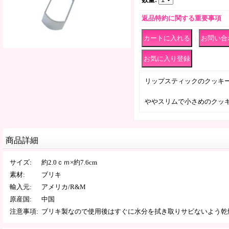
返品特約に関する重要事項
｜
リップスティックのクッキ
ややスリムで小さめのクッ
商品詳細
サイズ
:
約2.0ｃｍ×約7.6cm
素材
:
ブリキ
輸入元
:
アメリカ/R&M
原産国
:
中国
注意事項
:
ブリキ製なので使用後はすぐに水分を拭き取りサビないよう乾