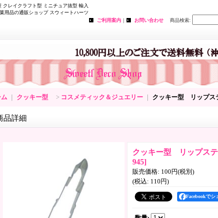
 クレイクラフト型 ミニチュア抜型 輸入
菓用品の通販ショップ スウィートハーツ
ご利用案内
｜
お問い合わせ
商品検索
:
ーム
｜
クッキー型
>
コスメティック＆ジュエリー
｜
クッキー型 リップ
商品詳細
クッキー型 リップス
945
]
販売価格
:
100円
(税別)
(税込
:
110円
)
Facebookで
数量
: