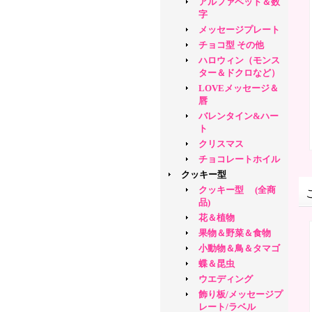
アルファベット＆数
字
メッセージプレート
チョコ型 その他
ハロウィン（モンス
ター＆ドクロなど）
LOVEメッセージ＆
唇
バレンタイン&ハー
ト
クリスマス
チョコレートホイル
クッキー型
クッキー型 (全商
品)
花＆植物
果物＆野菜＆食物
小動物＆鳥＆タマゴ
蝶＆昆虫
ウエディング
飾り板/メッセージプ
レート/ラベル