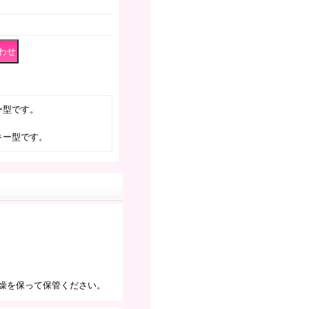
ー型です。
キー型です。
燥を保って保管ください。