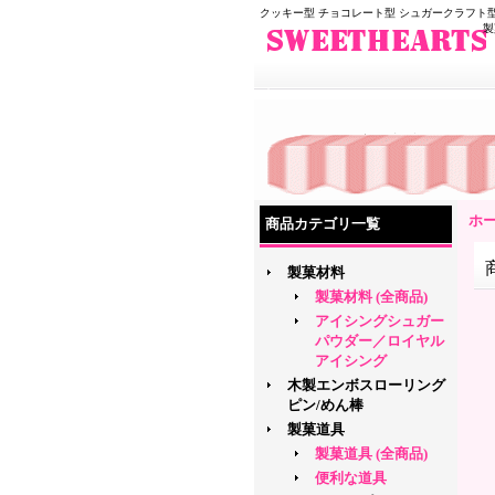
クッキー型 チョコレート型 シュガークラフト型
製
ホ
商品カテゴリ一覧
製菓材料
製菓材料 (全商品)
アイシングシュガー
パウダー／ロイヤル
アイシング
木製エンボスローリング
ピン/めん棒
製菓道具
製菓道具 (全商品)
便利な道具