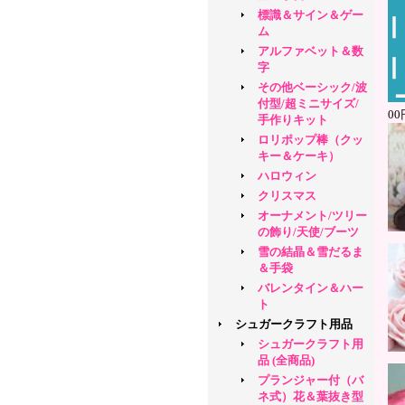
標識＆サイン＆ゲー
ム
アルファベット＆数
字
その他ベーシック/波
付型/超ミニサイズ/
0
手作りキット
ロリポップ棒（クッ
キー＆ケーキ）
ハロウィン
クリスマス
オーナメント/ツリー
の飾り/天使/ブーツ
雪の結晶＆雪だるま
＆手袋
バレンタイン＆ハー
ト
シュガークラフト用品
シュガークラフト用
品 (全商品)
プランジャー付（バ
ネ式）花＆葉抜き型