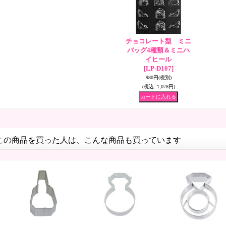
チョコレート型 ミニ
バッグ4種類＆ミニハ
イヒール
[LP-D107]
980円
(税別)
(税込
:
1,078円)
この商品を買った人は、こんな商品も買っています