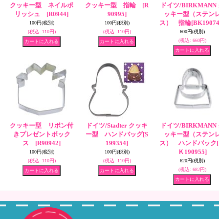
クッキー型 ネイルポ
クッキー型 指輪
[R
ドイツ/BIRKMANN
リッシュ
[R0944]
90995]
ッキー型（ステン
ス） 指輪
[BK19074
100円
(税別)
100円
(税別)
(税込
:
110円)
(税込
:
110円)
600円
(税別)
(税込
:
660円)
クッキー型 リボン付
ドイツ/Stadter クッキ
ドイツ/BIRKMANN
きプレゼントボック
ー型 ハンドバッグ
[S
ッキー型（ステン
ス
[R90942]
199354]
ス） ハンドバック
Ｋ190955]
100円
(税別)
100円
(税別)
(税込
:
110円)
(税込
:
110円)
620円
(税別)
(税込
:
682円)