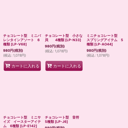
チョコレート型 ミニバ
チョコレート型 小さな
ミニチョコレート型
レンタインアソート 6
貝 4種類
[
LP-N33
]
スプリングアイテム 5
種類
[
LP-V68
]
種類
[
LP-AO44
]
980
円
(税別)
980
円
(税別)
980
円
(税別)
(
税込
:
1,078
円
)
(
税込
:
1,078
円
)
(
税込
:
1,078
円
)
カートに入れる
カートに入れる
チョコレート型 ミニサ
チョコレート型 音符
イズ イースターアイテ
5種類
[
LP-J6
]
ム 6種類
[
LP-E142
]
980
円
(税別)