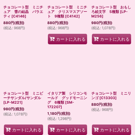
チョコレート型 ミニチ
チョコレート型 ミニチ
チョコレート型 おもし
ュア 雪の結晶 バラエ
ュア クリスマスアソー
ろ絵文字 5種類
[
LP-
ティ
[
C4146
]
ト 9種類
[
C4142
]
M256
]
880
円
(税別)
880
円
(税別)
980
円
(税別)
(
税込
:
968
円
)
(
税込
:
968
円
)
(
税込
:
1,078
円
)
カートに入れる
カートに入れる
チョコレート型 ミニビ
イタリア製 シリコンモ
チョコレート型 ミニリ
ーチサンダル/サンダル
ールド グッドモーニン
ンゴ
[
C13303
]
[
LP-M221
]
グ 6種類
[
SM-
880
円
(税別)
172207
]
980
円
(税別)
(
税込
:
968
円
)
1,180
円
(税別)
(
税込
:
1,078
円
)
(
税込
:
1,298
円
)
カートに入れる
カートに入れる
カートに入れる