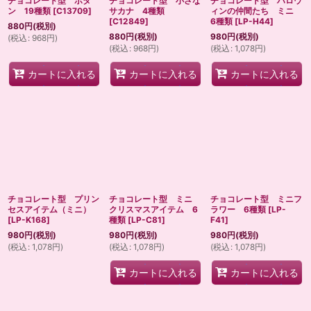
チョコレート型 ボタ
チョコレート型 小さな
チョコレート型 ハロウ
ン 19種類
[
C13709
]
サカナ 4種類
ィンの仲間たち ミニ
[
C12849
]
6種類
[
LP-H44
]
880
円
(税別)
880
円
(税別)
980
円
(税別)
(
税込
:
968
円
)
(
税込
:
968
円
)
(
税込
:
1,078
円
)
カートに入れる
カートに入れる
カートに入れる
チョコレート型 プリン
チョコレート型 ミニ
チョコレート型 ミニフ
セスアイテム（ミニ）
クリスマスアイテム 6
ラワー 6種類
[
LP-
[
LP-K168
]
種類
[
LP-C81
]
F41
]
980
円
(税別)
980
円
(税別)
980
円
(税別)
(
税込
:
1,078
円
)
(
税込
:
1,078
円
)
(
税込
:
1,078
円
)
カートに入れる
カートに入れる