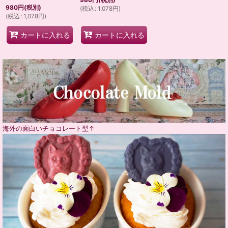
980
円
(税別)
(
税込
:
1,078
円
)
(
税込
:
1,078
円
)
カートに入れる
カートに入れる
海外の面白いチョコレート型↑