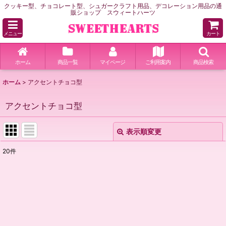
クッキー型、チョコレート型、シュガークラフト用品、デコレーション用品の通
販ショップ スウィートハーツ
メニュー
カート
ホーム
商品一覧
マイページ
ご利用案内
商品検索
ホーム
>
アクセントチョコ型
アクセントチョコ型
表示順変更
閉じる
20
件
表示数
:
並び順
:
絞り込む