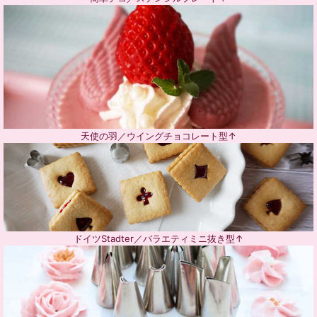
天使の羽／ウイングチョコレート型↑
ドイツStadter／バラエティミニ抜き型↑