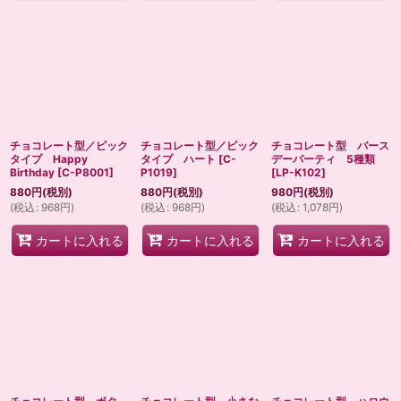
チョコレート型／ピック
チョコレート型／ピック
チョコレート型 バース
タイプ Happy
タイプ ハート
[
C-
デーパーティ 5種類
Birthday
[
C-P8001
]
P1019
]
[
LP-K102
]
880
円
(税別)
880
円
(税別)
980
円
(税別)
(
税込
:
968
円
)
(
税込
:
968
円
)
(
税込
:
1,078
円
)
カートに入れる
カートに入れる
カートに入れる