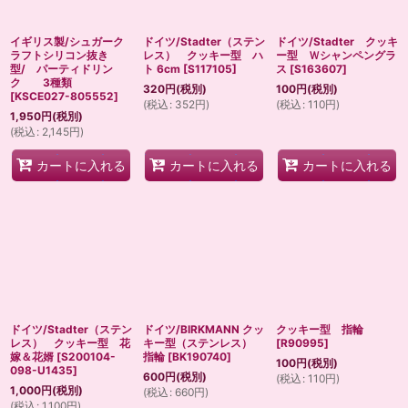
イギリス製/シュガーク
ドイツ/Stadter（ステン
ドイツ/Stadter クッキ
ラフトシリコン抜き
レス） クッキー型 ハ
ー型 Ｗシャンペングラ
型/ パーティドリン
ト 6cm
[
S117105
]
ス
[
S163607
]
ク 3種類
320
円
(税別)
100
円
(税別)
[
KSCE027-805552
]
(
税込
:
352
円
)
(
税込
:
110
円
)
1,950
円
(税別)
(
税込
:
2,145
円
)
カートに入れる
カートに入れる
カートに入れる
ドイツ/Stadter（ステン
ドイツ/BIRKMANN クッ
クッキー型 指輪
レス） クッキー型 花
キー型（ステンレス）
[
R90995
]
嫁＆花婿
[
S200104-
指輪
[
BK190740
]
100
円
(税別)
098-U1435
]
600
円
(税別)
(
税込
:
110
円
)
1,000
円
(税別)
(
税込
:
660
円
)
(
税込
:
1,100
円
)