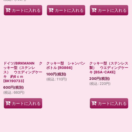
カートに入れる
カートに入れる
カートに入れる
ドイツ/BIRKMANN ク
クッキー型 シャンパン
クッキー型（ステンレス
ッキー型（ステンレ
ボトル
[
R0866
]
製） ウエディングケー
ス） ウエディングケー
キ
[
BSA-CAKE
]
100
円
(税別)
キ 約6ｃｍ
200
円
(税別)
(
税込
:
110
円
)
[
BK190733
]
(
税込
:
220
円
)
600
円
(税別)
(
税込
:
660
円
)
カートに入れる
カートに入れる