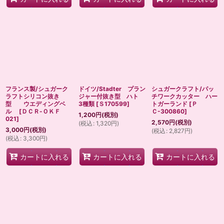
フランス製/シュガーク
ドイツ/Stadter プラン
シュガークラフト/パッ
ラフトシリコン抜き
ジャー付抜き型 ハト
チワークカッター ハー
型 ウエディングベ
3種類
[
Ｓ170599
]
トガーランド
[
Ｐ
ル
[
ＤＣＲ-ＯＫＦ
Ｃ-300860
]
1,200
円
(税別)
021
]
2,570
円
(税別)
(
税込
:
1,320
円
)
3,000
円
(税別)
(
税込
:
2,827
円
)
(
税込
:
3,300
円
)
カートに入れる
カートに入れる
カートに入れる