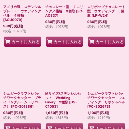
アメリカ製 ステンシル
チョコレート型 ミニリ
ロリポップチョコレート
プレート ウエディング
ング／指輪 9個取
[
EC-
型 ウエディング 5個
ベル ４種類
AO337
]
取
[
LP-W24
]
[
SCU0079
]
980
円
(税別)
980
円
(税別)
980
円
(税別)
(
税込
:
1,078
円
)
(
税込
:
1,078
円
)
(
税込
:
1,078
円
)
カートに入れる
カートに入れる
カートに入れる
シュガークラフト/パッ
Mサイズ/ステンシルセ
シュガークラフト/パッ
チワークカッター ブラ
ット Wedding
チワークカッター ウエ
イド＆グルーム（リバー
Finery 2種類
[
DS-
ディング リボン＆ベル
ス）
[
PC-301386
]
C1053
]
[
PC-302673
]
980
円
(税別)
1,650
円
(税別)
1,100
円
(税別)
(
税込
:
1,078
円
)
(
税込
:
1,815
円
)
(
税込
:
1,210
円
)
カートに入れる
カートに入れる
カートに入れる