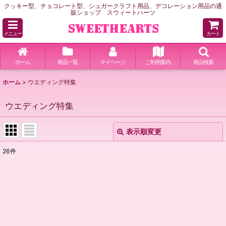
クッキー型、チョコレート型、シュガークラフト用品、デコレーション用品の通
販ショップ スウィートハーツ
メニュー
カート
ホーム
商品一覧
マイページ
ご利用案内
商品検索
ホーム
>
ウエディング特集
ウエディング特集
表示順変更
閉じる
26
件
表示数
:
並び順
:
絞り込む