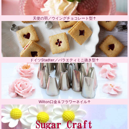
天使の羽／ウイングチョコレート型↑
ドイツStadter／バラエティミニ抜き型↑
Wilton口金＆フラワーネイル↑