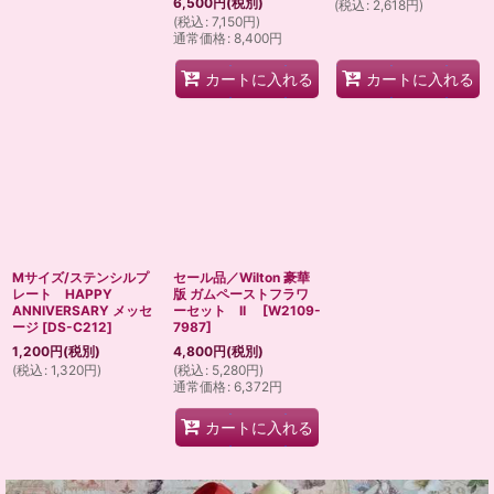
6,500
円
(税別)
(
税込
:
2,618
円
)
(
税込
:
7,150
円
)
通常価格
:
8,400
円
カートに入れる
カートに入れる
Mサイズ/ステンシルプ
セール品／Wilton 豪華
レート HAPPY
版 ガムペーストフラワ
ANNIVERSARY メッセ
ーセット II
[
W2109-
ージ
[
DS-C212
]
7987
]
1,200
円
(税別)
4,800
円
(税別)
(
税込
:
1,320
円
)
(
税込
:
5,280
円
)
通常価格
:
6,372
円
カートに入れる