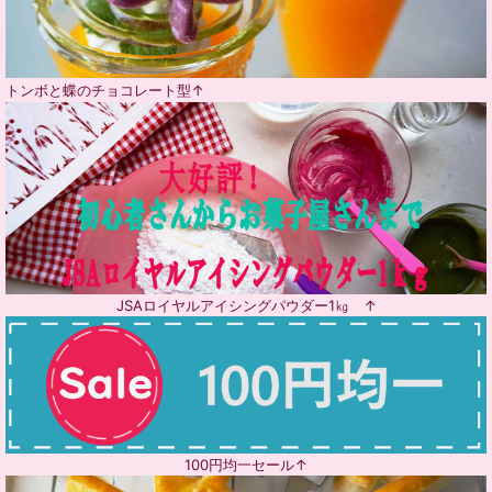
トンボと蝶のチョコレート型↑
JSAロイヤルアイシングパウダー1㎏ ↑
100円均一セール↑