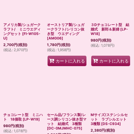
アメリカ製/シュガーク
オーストリア製/シュガ
３Dチョコレート型 結
ラフト/ ミニウエディ
ークラフト/シリコン抜
婚式 新郎＆新婦
[
LP-
ングセット
[
FI-W105-
き型 ウエディング
W18
]
U
]
[
AM006
]
980
円
(税別)
2,700
円
(税別)
1,780
円
(税別)
(
税込
:
1,078
円
)
(
税込
:
2,970
円
)
(
税込
:
1,958
円
)
カートに入れる
カートに入れる
チョコレート型 ミニハ
セール品/フランス製/レ
Mサイズ/ステンシルセ
ト 18個取
[
LP-W19
]
ース調シリコン抜き型マ
ット ラブシルエット
ット 結婚式 3種類
3種類
[
DS-C934
]
980
円
(税別)
[
DC-0MJMHC-075
]
2,380
円
(税別)
(
税込
:
1,078
円
)