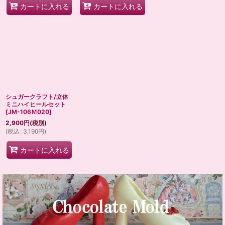
カートに入れる
カートに入れる
シュガークラフト/立体
ミニハイヒールセット
[
JM-106Ｍ020
]
2,900
円
(税別)
(
税込
:
3,190
円
)
カートに入れる