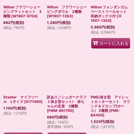
Wilton フラワーシェー
Wilton フラワーシェー
Wilton フォンダンガム
ピングマットセット 3
ピングボウル 2種類
ペーストツールセット
種類
[
W1907-9704
]
[
W1907-1363
]
収納ボックス付
[
Ｗ
1907-1350
]
692
円
(税別)
1,280
円
(税別)
5,985
円
(税別)
(
税込
:
761
円
)
(
税込
:
1,408
円
)
(
税込
:
6,584
円
)
カートに入れる
Stadter ナイフツー
訳あり／シュガークラフ
PME/抜き型 アイレッ
ル Lサイズ
[
S171480
]
ト抜き型セット/ 赤ち
トカッターセット ラウ
ゃんの足形 2種類
ンド＆ドロップ(ホー
1,100
円
(税別)
[
FMM-861790
]
ス） 2種類
[
PME-
(
税込
:
1,210
円
)
BA400
]
680
円
(税別)
1,520
円
(税別)
(
税込
:
748
円
)
通常価格
:
900
円
(
税込
:
1,672
円
)