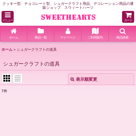
クッキー型、チョコレート型、シュガークラフト用品、デコレーション用品の通
販ショップ スウィートハーツ
メニュー
カート
ホーム
商品一覧
マイページ
ご利用案内
商品検索
ホーム
>
シュガークラフトの道具
シュガークラフトの道具
表示順変更
閉じる
7
件
表示数
:
並び順
:
絞り込む