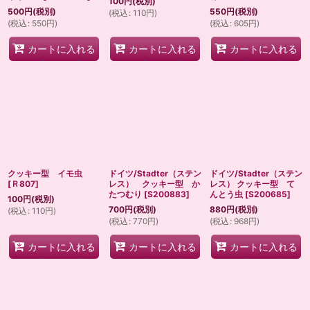
100
円
(税別)
500
円
(税別)
550
円
(税別)
(
税込
:
110
円
)
(
税込
:
550
円
)
(
税込
:
605
円
)
カートに入れる
カートに入れる
カートに入れる
クッキー型 イモ虫
ドイツ/Stadter（ステン
ドイツ/Stadter（ステン
[
Ｒ807
]
レス） クッキー型 か
レス） クッキー型 て
たつむり
[
S200883
]
んとう虫
[
S200685
]
100
円
(税別)
700
円
(税別)
880
円
(税別)
(
税込
:
110
円
)
(
税込
:
770
円
)
(
税込
:
968
円
)
カートに入れる
カートに入れる
カートに入れる