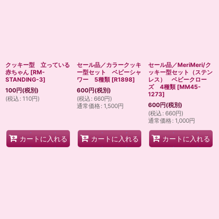
クッキー型 立っている
セール品／カラークッキ
セール品／MeriMeri/ク
赤ちゃん
[
RM-
ー型セット ベビーシャ
ッキー型セット（ステン
STANDING-3
]
ワー 5種類
[
R1898
]
レス） ベビークロー
ズ 4種類
[
MM45-
100
円
(税別)
600
円
(税別)
1273
]
(
税込
:
110
円
)
(
税込
:
660
円
)
600
円
(税別)
通常価格
:
1,500
円
(
税込
:
660
円
)
通常価格
:
1,000
円
カートに入れる
カートに入れる
カートに入れる