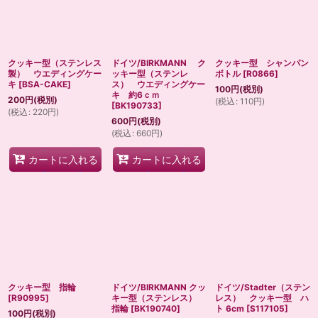
クッキー型（ステンレス
ドイツ/BIRKMANN ク
クッキー型 シャンパン
製） ウエディングケー
ッキー型（ステンレ
ボトル
[
R0866
]
キ
[
BSA-CAKE
]
ス） ウエディングケー
100
円
(税別)
キ 約6ｃｍ
200
円
(税別)
(
税込
:
110
円
)
[
BK190733
]
(
税込
:
220
円
)
600
円
(税別)
(
税込
:
660
円
)
カートに入れる
カートに入れる
クッキー型 指輪
ドイツ/BIRKMANN クッ
ドイツ/Stadter（ステン
[
R90995
]
キー型（ステンレス）
レス） クッキー型 ハ
指輪
[
BK190740
]
ト 6cm
[
S117105
]
100
円
(税別)