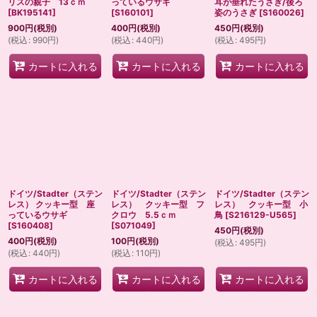
リスの親子 13ｃｍ
っているウサギ
耳が垂れたうさぎ/後ろ
[
BK195141
]
[
S160101
]
姿のうさぎ
[
S160026
]
900
円
(税別)
400
円
(税別)
450
円
(税別)
(
税込
:
990
円
)
(
税込
:
440
円
)
(
税込
:
495
円
)
カートに入れる
カートに入れる
カートに入れる
ドイツ/Stadter（ステン
ドイツ/Stadter（ステン
ドイツ/Stadter（ステン
レス） クッキー型 座
レス） クッキー型 フ
レス） クッキー型 小
っているウサギ
クロウ 5.5ｃｍ
鳥
[
S216129-U565
]
[
S160408
]
[
S071049
]
450
円
(税別)
400
円
(税別)
100
円
(税別)
(
税込
:
495
円
)
(
税込
:
440
円
)
(
税込
:
110
円
)
カートに入れる
カートに入れる
カートに入れる