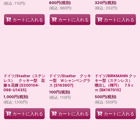
600
円
(税別)
320
円
(税別)
(
税込
:
110
円
)
(
税込
:
660
円
)
(
税込
:
352
円
)
カートに入れる
カートに入れる
カートに入れる
ドイツ/Stadter（ステン
ドイツ/Stadter クッキ
ドイツ/BIRKMANN クッ
レス） クッキー型 花
ー型 Ｗシャンペングラ
キー型（ステンレス）
嫁＆花婿
[
S200104-
ス
[
S163607
]
噴出し（楕円） 7.5ｃ
098-U1435
]
ｍ
[
BK197015
]
100
円
(税別)
1,000
円
(税別)
500
円
(税別)
(
税込
:
110
円
)
(
税込
:
1,100
円
)
(
税込
:
550
円
)
カートに入れる
カートに入れる
カートに入れる