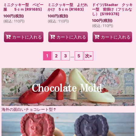
ミニクッキー型 ベビー
ミニクッキー型 よだれ
ドイツ/Stadter クッキ
服 5ｃｍ
[
R91685
]
かけ 5ｃｍ
[
R1683
]
ー型 前掛け（フリルな
し）
[
S199378
]
100
円
(税別)
100
円
(税別)
100
円
(税別)
(
税込
:
110
円
)
(
税込
:
110
円
)
(
税込
:
110
円
)
カートに入れる
カートに入れる
カートに入れる
1
2
3
...
5
次
»
海外の面白いチョコレート型↑