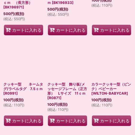
100
円
(税別)
ｃｍ （長方形）
ｍ
[
BK196933
]
(
税込
:
110
円
)
[
BK196971
]
500
円
(税別)
500
円
(税別)
(
税込
:
550
円
)
(
税込
:
550
円
)
カートに入れる
カートに入れる
カートに入れる
クッキー型 ネームタ
クッキー型 飾り板/メ
カラークッキー型（ピン
グ/ラベルタグ 7.5ｃｍ
ッセージフレーム（正方
ク）ベビーカー
[
R0991
]
形） Lサイズ 11ｃｍ
[
WILTON-BABYCAR
]
[
R0871
]
100
円
(税別)
100
円
(税別)
100
円
(税別)
(
税込
:
110
円
)
(
税込
:
110
円
)
(
税込
:
110
円
)
カートに入れる
カートに入れる
カートに入れる