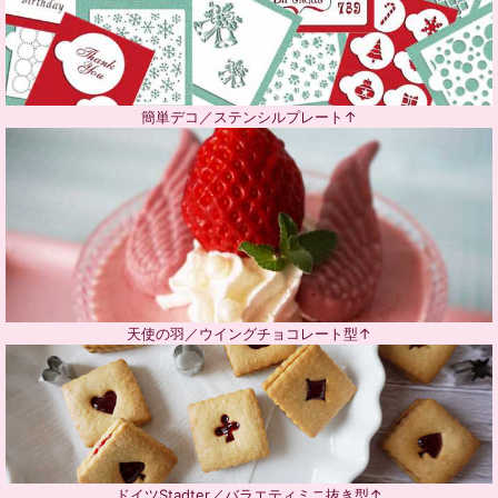
簡単デコ／ステンシルプレート↑
天使の羽／ウイングチョコレート型↑
ドイツStadter／バラエティミニ抜き型↑