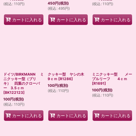
450
円
(税別)
(
税込
:
110
円
)
(
税込
:
110
円
)
(
税込
:
495
円
)
カートに入れる
カートに入れる
カートに入れる
ドイツ/BIRKMANN ミ
クッキー型 ヤシの木
ミニクッキー型 メー
ニクッキー型（ブリ
9ｃｍ
[
R1286
]
プルリーフ 4ｃｍ
キ） 四葉のクローバ
[
R1691
]
100
円
(税別)
ー 3.5ｃｍ
100
円
(税別)
(
税込
:
110
円
)
[
BK122123
]
(
税込
:
110
円
)
100
円
(税別)
(
税込
:
110
円
)
カートに入れる
カートに入れる
カートに入れる