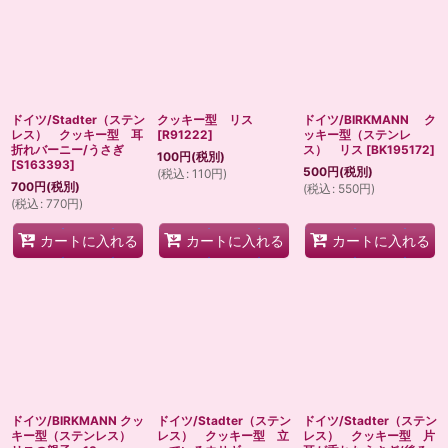
ドイツ/Stadter（ステン
クッキー型 リス
ドイツ/BIRKMANN ク
レス） クッキー型 耳
[
R91222
]
ッキー型（ステンレ
折れバーニー/うさぎ
ス） リス
[
BK195172
]
100
円
(税別)
[
S163393
]
500
円
(税別)
(
税込
:
110
円
)
700
円
(税別)
(
税込
:
550
円
)
(
税込
:
770
円
)
カートに入れる
カートに入れる
カートに入れる
ドイツ/BIRKMANN クッ
ドイツ/Stadter（ステン
ドイツ/Stadter（ステン
キー型（ステンレス）
レス） クッキー型 立
レス） クッキー型 片