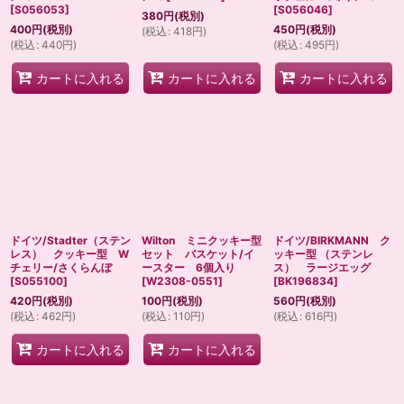
[
S056053
]
[
S056046
]
380
円
(税別)
400
円
(税別)
450
円
(税別)
(
税込
:
418
円
)
(
税込
:
440
円
)
(
税込
:
495
円
)
カートに入れる
カートに入れる
カートに入れる
ドイツ/Stadter（ステン
Wilton ミニクッキー型
ドイツ/BIRKMANN ク
レス） クッキー型 W
セット バスケット/イ
ッキー型 （ステンレ
チェリー/さくらんぼ
ースター 6個入り
ス） ラージエッグ
[
S055100
]
[
W2308-0551
]
[
BK196834
]
420
円
(税別)
100
円
(税別)
560
円
(税別)
(
税込
:
462
円
)
(
税込
:
110
円
)
(
税込
:
616
円
)
カートに入れる
カートに入れる