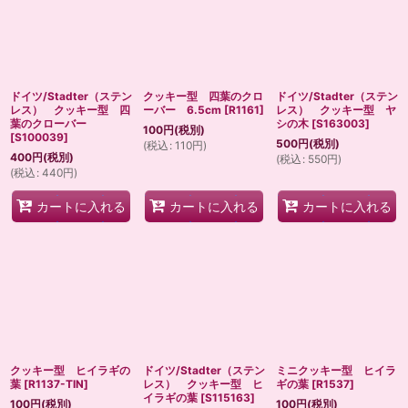
並び順
:
絞り込む
ドイツ/Stadter（ステン
クッキー型 四葉のクロ
ドイツ/Stadter（ステン
レス） クッキー型 四
ーバー 6.5cm
[
R1161
]
レス） クッキー型 ヤ
葉のクローバー
シの木
[
S163003
]
100
円
(税別)
[
S100039
]
500
円
(税別)
(
税込
:
110
円
)
400
円
(税別)
(
税込
:
550
円
)
(
税込
:
440
円
)
カートに入れる
カートに入れる
カートに入れる
クッキー型 ヒイラギの
ドイツ/Stadter（ステン
ミニクッキー型 ヒイラ
葉
[
R1137-TIN
]
レス） クッキー型 ヒ
ギの葉
[
R1537
]
イラギの葉
[
S115163
]
100
円
(税別)
100
円
(税別)