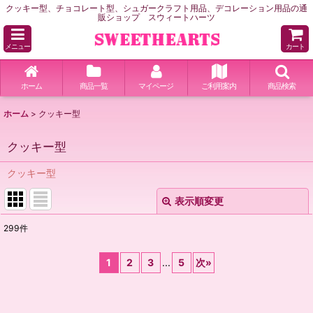
クッキー型、チョコレート型、シュガークラフト用品、デコレーション用品の通
販ショップ スウィートハーツ
メニュー
カート
ホーム
商品一覧
マイページ
ご利用案内
商品検索
ホーム
>
クッキー型
クッキー型
クッキー型
表示順変更
閉じる
299
件
サブカテゴリ
:
1
2
3
...
5
次
»
表示数
: