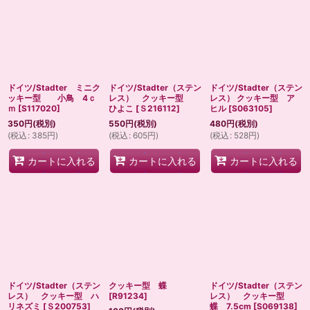
ドイツ/Stadter ミニク
ドイツ/Stadter（ステン
ドイツ/Stadter（ステン
ッキー型 小鳥 4ｃ
レス） クッキー型
レス） クッキー型 ア
ｍ
[
S117020
]
ひよこ
[
Ｓ216112
]
ヒル
[
S063105
]
350
円
(税別)
550
円
(税別)
480
円
(税別)
(
税込
:
385
円
)
(
税込
:
605
円
)
(
税込
:
528
円
)
カートに入れる
カートに入れる
カートに入れる
ドイツ/Stadter（ステン
クッキー型 蝶
ドイツ/Stadter（ステン
レス） クッキー型 ハ
[
R91234
]
レス） クッキー型
リネズミ
[
Ｓ200753
]
蝶 7.5cm
[
S069138
]