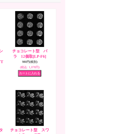
ン
チョコレート型 バ
型
ラ 12個取
[LP-F6]
TT
980円
(税別)
(税込
:
1,078円)
タ
チョコレート型 スワ