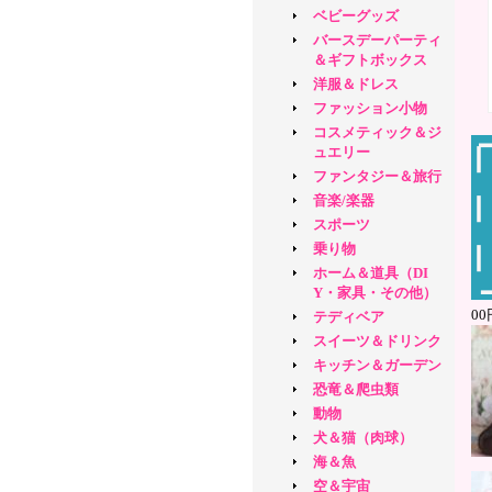
ベビーグッズ
バースデーパーティ
＆ギフトボックス
洋服＆ドレス
ファッション小物
コスメティック＆ジ
ュエリー
ファンタジー＆旅行
音楽/楽器
スポーツ
乗り物
ホーム＆道具（DI
Y・家具・その他）
0
テディベア
スイーツ＆ドリンク
キッチン＆ガーデン
恐竜＆爬虫類
動物
犬＆猫（肉球）
海＆魚
空＆宇宙