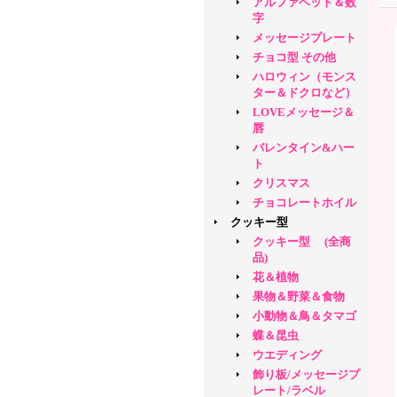
アルファベット＆数
字
メッセージプレート
チョコ型 その他
ハロウィン（モンス
ター＆ドクロなど）
LOVEメッセージ＆
唇
バレンタイン&ハー
ト
クリスマス
チョコレートホイル
クッキー型
クッキー型 (全商
品)
花＆植物
果物＆野菜＆食物
小動物＆鳥＆タマゴ
蝶＆昆虫
ウエディング
飾り板/メッセージプ
レート/ラベル