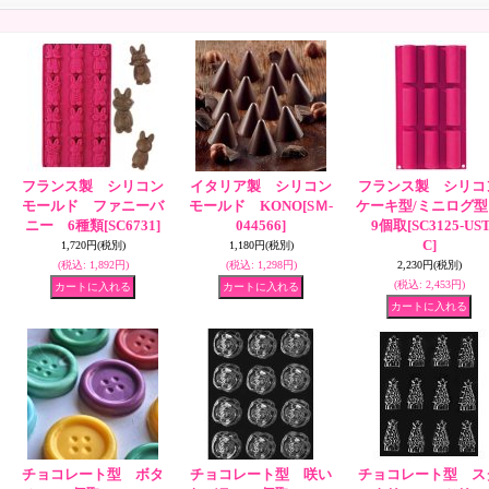
フランス製 シリコン
イタリア製 シリコン
フランス製 シリコ
モールド ファニーバ
モールド KONO
[SＭ-
ケーキ型/ミニログ
ニー 6種類
[SC6731]
044566]
9個取
[SC3125-US
C]
1,720円
(税別)
1,180円
(税別)
(税込
:
1,892円)
(税込
:
1,298円)
2,230円
(税別)
(税込
:
2,453円)
チョコレート型 ボタ
チョコレート型 咲い
チョコレート型 ス