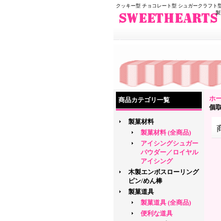
クッキー型 チョコレート型 シュガークラフト型
製
ホ
商品カテゴリ一覧
個
製菓材料
製菓材料 (全商品)
アイシングシュガー
パウダー／ロイヤル
アイシング
木製エンボスローリング
ピン/めん棒
製菓道具
製菓道具 (全商品)
便利な道具