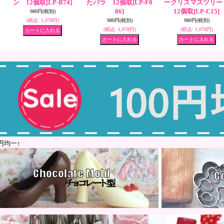
ン 12個取
[LP-B74]
たバラ 12個取
[LP-F0
ークリスマスツリ
86]
12個取
[LP-C15]
980円
(税別)
(税込
:
1,078円)
980円
(税別)
980円
(税別)
(税込
:
1,078円)
(税込
:
1,078円)
0円均一↑