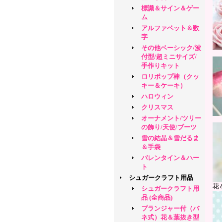
標識＆サイン＆ゲー
ム
アルファベット＆数
字
その他ベーシック/波
付型/超ミニサイズ/
手作りキット
ロリポップ棒（クッ
キー＆ケーキ）
ハロウィン
クリスマス
オーナメント/ツリー
の飾り/天使/ブーツ
雪の結晶＆雪だるま
＆手袋
バレンタイン＆ハー
ト
シュガークラフト用品
花
シュガークラフト用
品 (全商品)
プランジャー付（バ
ネ式）花＆葉抜き型