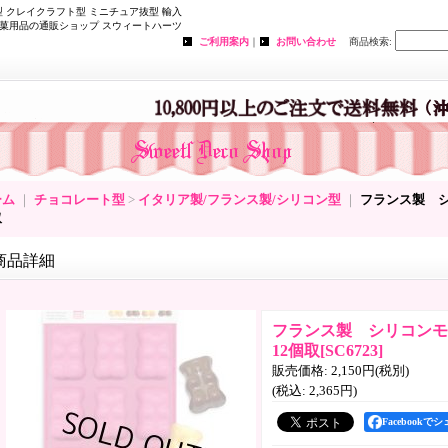
 クレイクラフト型 ミニチュア抜型 輸入
菓用品の通販ショップ スウィートハーツ
ご利用案内
｜
お問い合わせ
商品検索
:
ーム
｜
チョコレート型
>
イタリア製/フランス製/シリコン型
｜
フランス製 シ
取
商品詳細
フランス製 シリコン
12個取
[
SC6723
]
販売価格
:
2,150円
(税別)
(税込
:
2,365円
)
Facebookで