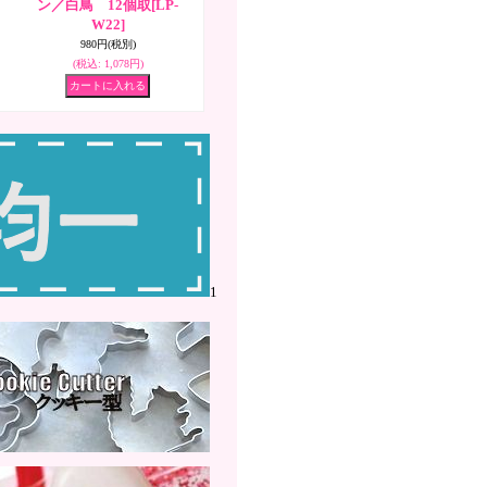
ー
ン／白鳥 12個取
[LP-
W22]
980円
(税別)
(税込
:
1,078円)
1