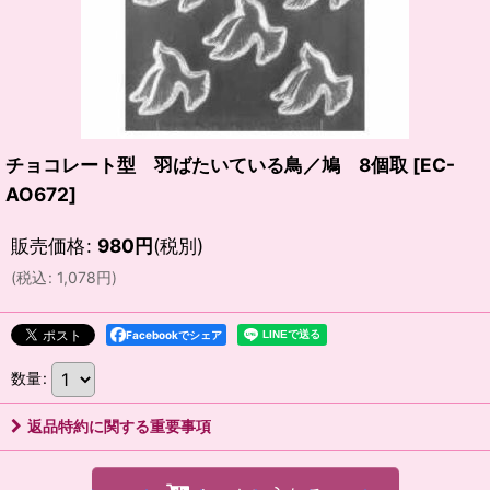
チョコレート型 羽ばたいている鳥／鳩 8個取
[
EC-
AO672
]
販売価格
:
980
円
(税別)
(
税込
:
1,078
円
)
Facebookでシェア
数量
:
返品特約に関する重要事項