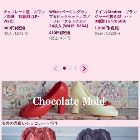
チョコレート型 スワン
Wilton ベーキングカッ
ドイツ/Stadter プラン
／白鳥 12個取
[
LP-
プ＆ピックセット／スノ
ジャー付抜き型 ハト
W22
]
ーフレーク＆トナカイ
3種類
[
Ｓ170599
]
24枚入
[
W415-5384
]
980
円
(税別)
1,200
円
(税別)
410
円
(税別)
(
税込
:
1,078
円
)
(
税込
:
1,320
円
)
(
税込
:
451
円
)
海外の面白いチョコレート型↑