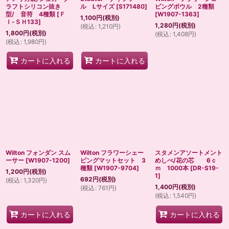
ラフトシリコン抜き
ル Lサイズ
[
S171480
]
ピングボウル 2種類
型/ 音符 4種類
[
Ｆ
[
W1907-1363
]
1,100
円
(税別)
Ｉ-ＳＨ133
]
1,280
円
(税別)
(
税込
:
1,210
円
)
1,800
円
(税別)
(
税込
:
1,408
円
)
(
税込
:
1,980
円
)
カートに入れる
カートに入れる
Wilton フォンダン スム
Wilton フラワーシェー
スタメンアソートメント
ーサー
[
W1907-1200
]
ピングマットセット 3
めしべ/花の芯 6ｃ
種類
[
W1907-9704
]
ｍ 1000本
[
DR-S19-
1,200
円
(税別)
1
]
692
円
(税別)
(
税込
:
1,320
円
)
1,400
円
(税別)
(
税込
:
761
円
)
(
税込
:
1,540
円
)
カートに入れる
カートに入れる