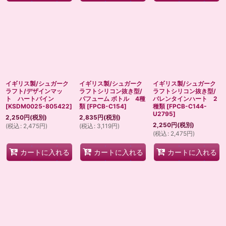
イギリス製/シュガーク
イギリス製/シュガーク
イギリス製/シュガーク
ラフト/デザインマッ
ラフトシリコン抜き型/
ラフトシリコン抜き型/
ト ハートバイン
パフューム ボトル 4種
バレンタインハート 2
[
KSDM0025-805422
]
類
[
FPCB-C154
]
種類
[
FPCB-C144-
U2795
]
2,250
円
(税別)
2,835
円
(税別)
2,250
円
(税別)
(
税込
:
2,475
円
)
(
税込
:
3,119
円
)
(
税込
:
2,475
円
)
カートに入れる
カートに入れる
カートに入れる