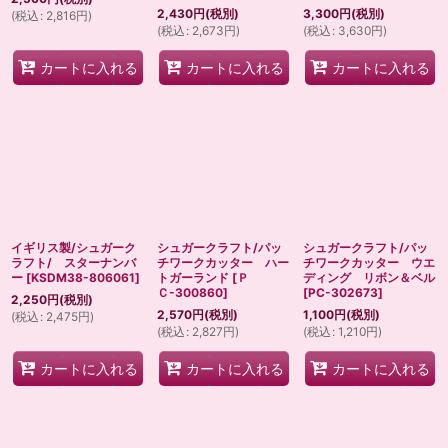
2,430
円
(税別)
3,300
円
(税別)
(
税込
:
2,816
円
)
(
税込
:
2,673
円
)
(
税込
:
3,630
円
)
カートに入れる
カートに入れる
カートに入れる
イギリス製/シュガーク
シュガークラフト/パッ
シュガークラフト/パッ
ラフト/ スターナンバ
チワークカッター ハー
チワークカッター ウエ
ー
[
KSDM38-806061
]
トガーランド
[
Ｐ
ディング リボン＆ベル
Ｃ-300860
]
[
PC-302673
]
2,250
円
(税別)
2,570
円
(税別)
1,100
円
(税別)
(
税込
:
2,475
円
)
(
税込
:
2,827
円
)
(
税込
:
1,210
円
)
カートに入れる
カートに入れる
カートに入れる