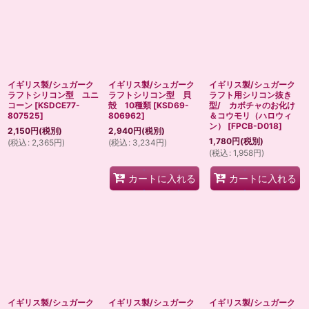
イギリス製/シュガーク
イギリス製/シュガーク
イギリス製/シュガーク
ラフトシリコン型 ユニ
ラフトシリコン型 貝
ラフト用シリコン抜き
コーン
[
KSDCE77-
殻 10種類
[
KSD69-
型/ カボチャのお化け
807525
]
806962
]
＆コウモリ（ハロウィ
ン）
[
FPCB-D018
]
2,150
円
(税別)
2,940
円
(税別)
1,780
円
(税別)
(
税込
:
2,365
円
)
(
税込
:
3,234
円
)
(
税込
:
1,958
円
)
カートに入れる
カートに入れる
イギリス製/シュガーク
イギリス製/シュガーク
イギリス製/シュガーク