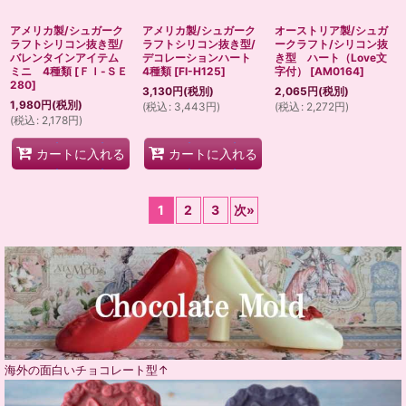
アメリカ製/シュガーク
アメリカ製/シュガーク
オーストリア製/シュガ
ラフトシリコン抜き型/
ラフトシリコン抜き型/
ークラフト/シリコン抜
バレンタインアイテム
デコレーションハート
き型 ハート（Love文
ミニ 4種類
[
ＦＩ-ＳＥ
4種類
[
FI-H125
]
字付）
[
AM0164
]
280
]
3,130
円
(税別)
2,065
円
(税別)
1,980
円
(税別)
(
税込
:
3,443
円
)
(
税込
:
2,272
円
)
(
税込
:
2,178
円
)
カートに入れる
カートに入れる
1
2
3
次
»
海外の面白いチョコレート型↑