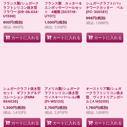
フランス製/シュガーク
フランス製 カッター＆
シュガークラフト/パッ
ラフトシリコン抜き型
エンボッサーツールセッ
チワークカッター ベル
フラワー
[
DR-0IL434-
ト 4種類
[
SC5118-
[
PC-300181
]
U1598
]
UTOT
]
998
円
(税別)
900
円
(税別)
1,000
円
(税別)
(
税込
:
1,098
円
)
(
税込
:
990
円
)
(
税込
:
1,100
円
)
カートに入れる
カートに入れる
カートに入れる
シュガークラフト抜き型
アメリカ製/シュガーク
オーストリア製/シュガ
セット ギフトタグ＆デ
ラフトシリコン抜き型
ークラフトシリコン抜き
コレーション
[
FMM-
ウィスキーバーレル/樽
型 ヴィクトリアンガー
864036
]
[
FI-WS120
]
ル
[
ＡＭ0205
]
1,300
円
(税別)
2,700
円
(税別)
1,780
円
(税別)
(
税込
:
1,430
円
)
(
税込
:
2,970
円
)
(
税込
:
1,958
円
)
カートに入れる
カートに入れる
カートに入れる