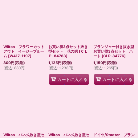
Wilton フラワーカット
お買い得3点セット抜き
プランジャー付き抜き型
アウト イージーブルー
型セット 花の鍔
[
ＣＬ
お買い得3点セット ハ
ム
[
W417-1197
]
Ｐ-84783
]
ート
[
CLP-84776
]
800
円
(税別)
1,125
円
(税別)
1,150
円
(税別)
(
税込
:
880
円
)
(
税込
:
1,238
円
)
(
税込
:
1,265
円
)
カートに入れる
カートに入れる
Wilton バネ式抜き型セ
Wilton バネ式抜き型セ
ドイツ/Stadter プラン