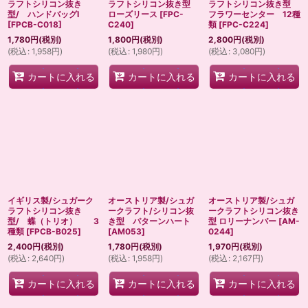
ラフトシリコン抜き
ラフトシリコン抜き型
ラフトシリコン抜き型
型/ ハンドバッグI
ローズリース
[
FPC-
フラワーセンター 12種
[
FPCB-C018
]
C240
]
類
[
FPC-C224
]
1,780
円
(税別)
1,800
円
(税別)
2,800
円
(税別)
(
税込
:
1,958
円
)
(
税込
:
1,980
円
)
(
税込
:
3,080
円
)
カートに入れる
カートに入れる
カートに入れる
イギリス製/シュガーク
オーストリア製/シュガ
オーストリア製/シュガ
ラフトシリコン抜き
ークラフト/シリコン抜
ークラフトシリコン抜き
型/ 蝶（トリオ） 3
き型 パターンハート
型 ロリーナンバー
[
AM-
種類
[
FPCB-B025
]
[
AM053
]
0244
]
2,400
円
(税別)
1,780
円
(税別)
1,970
円
(税別)
(
税込
:
2,640
円
)
(
税込
:
1,958
円
)
(
税込
:
2,167
円
)
カートに入れる
カートに入れる
カートに入れる