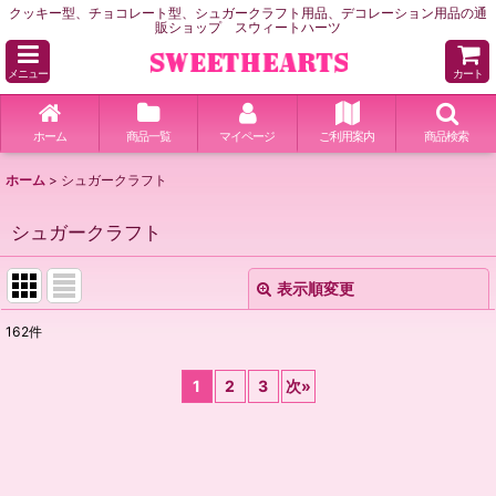
クッキー型、チョコレート型、シュガークラフト用品、デコレーション用品の通
販ショップ スウィートハーツ
メニュー
カート
ホーム
商品一覧
マイページ
ご利用案内
商品検索
ホーム
>
シュガークラフト
シュガークラフト
表示順変更
閉じる
162
件
表示数
:
1
2
3
次
»
並び順
:
絞り込む