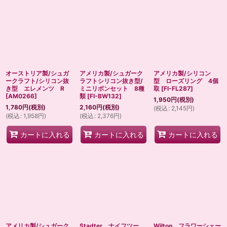
オーストリア製/シュガ
アメリカ製/シュガーク
アメリカ製/シリコン
ークラフト/シリコン抜
ラフトシリコン抜き型/
型 ローズリング 4個
き型 エレメンツ R
ミニリボンセット 8種
取
[
FI-FL287
]
[
AM0266
]
類
[
FI-BW132
]
1,950
円
(税別)
1,780
円
(税別)
2,160
円
(税別)
(
税込
:
2,145
円
)
(
税込
:
1,958
円
)
(
税込
:
2,376
円
)
カートに入れる
カートに入れる
カートに入れる
アメリカ製/シュガーク
Stadter ナイフツー
Wilton フラワーシェー