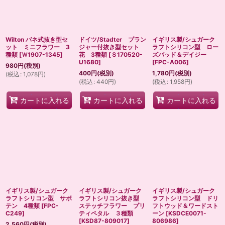
Wilton バネ式抜き型セ
ドイツ/Stadter プラン
イギリス製/シュガーク
ット ミニフラワー 3
ジャー付抜き型セット
ラフトシリコン型 ロー
種類
[
Ｗ1907-1345
]
花 3種類
[
Ｓ170520-
ズバッド＆デイジー
U1680
]
[
FPC-A006
]
980
円
(税別)
400
円
(税別)
1,780
円
(税別)
(
税込
:
1,078
円
)
(
税込
:
440
円
)
(
税込
:
1,958
円
)
カートに入れる
カートに入れる
カートに入れる
イギリス製/シュガーク
イギリス製/シュガーク
イギリス製/シュガーク
ラフトシリコン型 サボ
ラフトシリコン抜き型
ラフトシリコン型 ドリ
テン 4種類
[
FPC-
ステッチフラワー プリ
フトウッド＆ワードスト
C249
]
ティペタル ３種類
ーン
[
KSDCE0071-
[
KSD87-809017
]
806986
]
2,560
円
(税別)