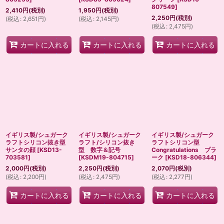
807549
]
2,410
円
(税別)
1,950
円
(税別)
2,250
円
(税別)
(
税込
:
2,651
円
)
(
税込
:
2,145
円
)
(
税込
:
2,475
円
)
カートに入れる
カートに入れる
カートに入れる
イギリス製/シュガーク
イギリス製/シュガーク
イギリス製/シュガーク
ラフトシリコン抜き型
ラフト/シリコン抜き
ラフトシリコン型
サンタの顔
[
KSD13-
型 数字＆記号
Congratulations プラ
703581
]
[
KSDM19-804715
]
ーク
[
KSD18-806344
]
2,000
円
(税別)
2,250
円
(税別)
2,070
円
(税別)
(
税込
:
2,200
円
)
(
税込
:
2,475
円
)
(
税込
:
2,277
円
)
カートに入れる
カートに入れる
カートに入れる