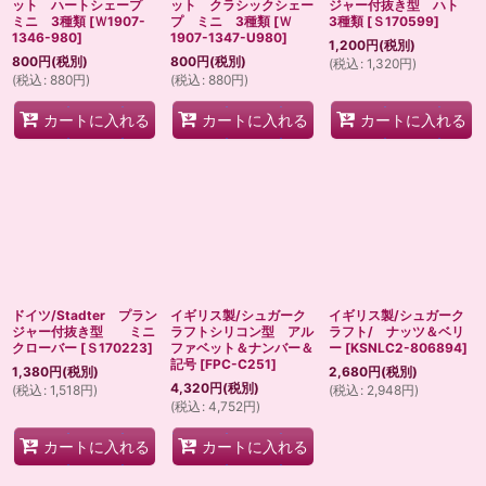
ット ハートシェープ
ット クラシックシェー
ジャー付抜き型 ハト
ミニ 3種類
[
Ｗ1907-
プ ミニ 3種類
[
Ｗ
3種類
[
Ｓ170599
]
1346-980
]
1907-1347-U980
]
1,200
円
(税別)
800
円
(税別)
800
円
(税別)
(
税込
:
1,320
円
)
(
税込
:
880
円
)
(
税込
:
880
円
)
カートに入れる
カートに入れる
カートに入れる
ドイツ/Stadter プラン
イギリス製/シュガーク
イギリス製/シュガーク
ジャー付抜き型 ミニ
ラフトシリコン型 アル
ラフト/ ナッツ＆ベリ
クローバー
[
Ｓ170223
]
ファベット＆ナンバー＆
ー
[
KSNLC2-806894
]
記号
[
FPC-C251
]
1,380
円
(税別)
2,680
円
(税別)
4,320
円
(税別)
(
税込
:
1,518
円
)
(
税込
:
2,948
円
)
(
税込
:
4,752
円
)
カートに入れる
カートに入れる