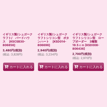
イギリス製/シュガーク
イギリス製/シュガーク
イギリス製/シュガーク
ラフト/ バードハウ
ラフトシリコン型 ボタ
ラフトシリコン型 ロー
ス
[
KSCSB30-
ンハート
[
KSD014-
プボーダー 3種類
806856
]
806696
]
19.5ｃｍ
[
KSD008-
806436
]
3,480
円
(税別)
2,940
円
(税別)
2,700
円
(税別)
(
税込
:
3,828
円
)
(
税込
:
3,234
円
)
(
税込
:
2,970
円
)
カートに入れる
カートに入れる
カートに入れる