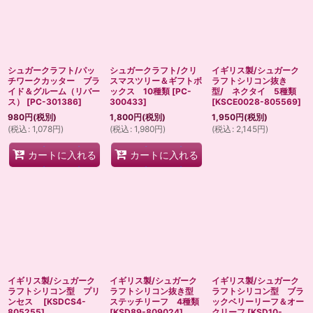
シュガークラフト/パッ
シュガークラフト/クリ
イギリス製/シュガーク
チワークカッター ブラ
スマスツリー＆ギフトボ
ラフトシリコン抜き
イド＆グルーム（リバー
ックス 10種類
[
PC-
型/ ネクタイ 5種類
ス）
[
PC-301386
]
300433
]
[
KSCE0028-805569
]
980
円
(税別)
1,800
円
(税別)
1,950
円
(税別)
(
税込
:
1,078
円
)
(
税込
:
1,980
円
)
(
税込
:
2,145
円
)
カートに入れる
カートに入れる
イギリス製/シュガーク
イギリス製/シュガーク
イギリス製/シュガーク
ラフトシリコン型 プリ
ラフトシリコン抜き型
ラフトシリコン型 ブラ
ンセス
[
KSDCS4-
ステッチリーフ 4種類
ックベリーリーフ＆オー
805255
]
[
KSD89-809024
]
クリーフ
[
KSD10-